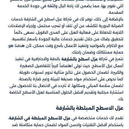
التي نقوم بها، مما يضمن لك راحة البال والثقة في جودة الخدمة
المقدمة.
بالإضافة إلى ذلك، نوفر لك في شركة عزل اسطح في الشارقة خدمات
الصيانة الدورية للكشف عن أي تلف أو تسرب محتمل. وإجراء الإصلاحات
اللازمة للحفاظ على فعالية العزل على المدى الطويل. نسعى دائماً
لتحقيق رضاك من خلال تقديم خدمات عالية الجودة بأسعار تنافسية،
مع الالتزام بالمواعيد وتنفيذ الأعمال بأسرع وقت ممكن، لأن هدفنا هو
حماية ممتلكاتك وضمان راحتك.
نتميز في شركة
بالدقة والاحترافية في تنفيذ
عزل اسطح بالشارقة
أعمال عزل الأسطح. حيث نولي اهتماماً كبيراً للتفاصيل الصغيرة
والكبيرة، لضمان الحصول على نتائج مثالية تدوم لسنوات طويلة.
كما نحرص على استخدام مواد صديقة للبيئة وغير ضارة بالصحة،
لضمان سلامة المباني وسكانها. لا تتردد في الاتصال بنا للحصول على
استشارة مجانية وتقديم أفضل الحلول المناسبة لعزل الأسطح الخاصة
بك.
عزل الاسطح المبلطة بالشارقة
نقدم لك خدمات متخصصة في
،
عزل الأسطح المبلطة في الشارقة
باستخدام أفضل التقنيات واحسن المواد لضمان حماية متكاملة ضد