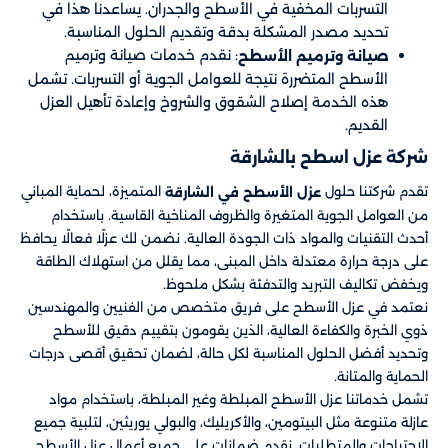
التسربات المخفية في الأسطح والجدران. يساعدنا هذا في
تحديد مصدر المشكلة بدقة وتقديم الحلول المناسبة.
: نقدم خدمات صيانة وترميم
صيانة وترميم الأسطح
الأسطح المتضررة نتيجة للعوامل الجوية أو التسربات. تشمل
هذه الخدمة إصلاح الشقوق والشروخ وإعادة تأهيل العزل
القديم.
شركة عزل اسطح بالشارقة
تقدم شركتنا حلول
المتميزة، لحماية المباني
عزل الأسطح في الشارقة
من العوامل الجوية المتغيرة والظروف المناخية القاسية. باستخدام
أحدث التقنيات والمواد ذات الجودة العالية. نضمن لك عزلًا فعالًا يحافظ
على درجة حرارة معتدلة داخل المبنى، مما يقلل من استهلاك الطاقة
ويخفض تكاليف التبريد والتدفئة بشكل ملحوظ.
نعتمد في عزل الأسطح على فريق متخصص من الفنيين والمهندسين
ذوي الخبرة والكفاءة العالية، الذين يقومون بتقييم دقيق للأسطح
وتحديد أفضل الحلول المناسبة لكل حالة، لضمان تحقيق أقصى درجات
الحماية والمتانة.
تشمل خدماتنا عزل الأسطح المبلطة وغير المبلطة، باستخدام مواد
عازلة متنوعة مثل البيتومين، والأكريليك، والبولي يوريثين، لتلبية جميع
الاحتياجات والمتطلبات. نقدم ضمانات على جميع أعمال عزل الأسطح