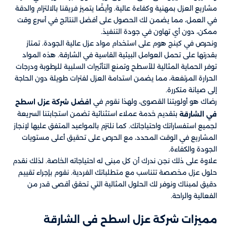
مشاريع العزل بمهنية وكفاءة عالية. وأيضًا يتميز فريقنا بالالتزام والدقة
في العمل، مما يضمن لك الحصول على أفضل النتائج في أسرع وقت
ممكن، دون أي تهاون في جودة التنفيذ.
ونحرص في كينج هوم على استخدام مواد عزل عالية الجودة. تمتاز
بقدرتها على تحمل العوامل البيئية القاسية في الشارقة. هذه المواد
توفر الحماية المثالية للأسطح وتمنع التأثيرات السلبية للرطوبة ودرجات
الحرارة المرتفعة، مما يضمن استدامة العزل لفترات طويلة دون الحاجة
إلى صيانة متكررة.
رضاك هو أولويتنا القصوى، ولهذا نقوم في
افضل شركة عزل اسطح
بتقديم خدمة عملاء استثنائية تضمن استجابتنا السريعة
في الشارقة
لجميع استفساراتك واحتياجاتك. كما نلتزم بالمواعيد المتفق عليها لإنجاز
المشاريع في الوقت المحدد، مع الحرص على تحقيق أعلى مستويات
الجودة والكفاءة.
علاوة على ذلك نجن ندرك أن كل مبنى له احتياجاته الخاصة. لذلك نقدم
حلول عزل مخصصة تتناسب مع متطلباتك الفردية. نقوم بإجراء تقييم
دقيق لمبناك ونوفر لك الحلول المثالية التي تحقق أقصى قدر من
الفعالية والراحة.
مميزات شركة عزل اسطح في الشارقة