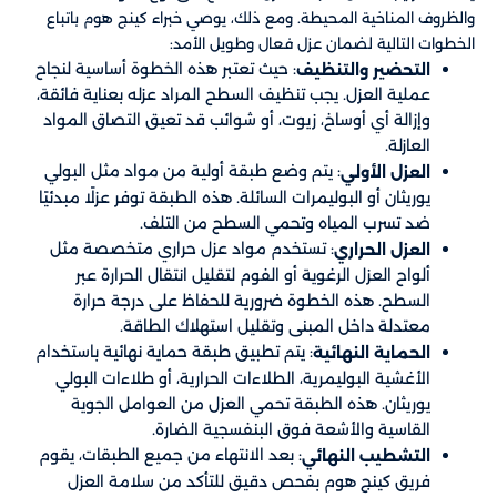
والظروف المناخية المحيطة. ومع ذلك، يوصي خبراء كينج هوم باتباع
الخطوات التالية لضمان عزل فعال وطويل الأمد:
: حيث تعتبر هذه الخطوة أساسية لنجاح
التحضير والتنظيف
عملية العزل. يجب تنظيف السطح المراد عزله بعناية فائقة،
وإزالة أي أوساخ، زيوت، أو شوائب قد تعيق التصاق المواد
العازلة.
: يتم وضع طبقة أولية من مواد مثل البولي
العزل الأولي
يوريثان أو البوليمرات السائلة. هذه الطبقة توفر عزلًا مبدئيًا
ضد تسرب المياه وتحمي السطح من التلف.
: تستخدم مواد عزل حراري متخصصة مثل
العزل الحراري
ألواح العزل الرغوية أو الفوم لتقليل انتقال الحرارة عبر
السطح. هذه الخطوة ضرورية للحفاظ على درجة حرارة
معتدلة داخل المبنى وتقليل استهلاك الطاقة.
: يتم تطبيق طبقة حماية نهائية باستخدام
الحماية النهائية
الأغشية البوليمرية، الطلاءات الحرارية، أو طلاءات البولي
يوريثان. هذه الطبقة تحمي العزل من العوامل الجوية
القاسية والأشعة فوق البنفسجية الضارة.
: بعد الانتهاء من جميع الطبقات، يقوم
التشطيب النهائي
فريق كينج هوم بفحص دقيق للتأكد من سلامة العزل