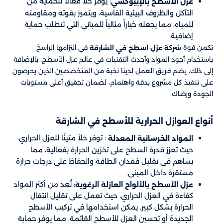
: يوفر حلاً فعالاً للحماية من
عزل الأسطح بالإيبوكسي
التآكل والظروف البيئية القاسية، ويتميز بقوته ومقاومته
للمياه، مما يجعله خياراً مثالياً للمباني التي تتطلب حماية
إضافية.
تكمن قوة
في التزامها الراسخ
شركة عزل اسطح في الشارقة
باستخدام أجود المواد وأحدث التقنيات في عالم عزل الأسطح. بالإضافة
إلى ذلك، يضم فريق العمل لدينا نخبة من المتخصصين الذين يحرصون
على تنفيذ كل مشروع بدقة واهتمام، لضمان تحقيق أعلى مستويات
الجودة ورضاك.
أنواع العوازل الحرارية للأسطح في الشارقة
: توفر حلاً متينًا للعزل الحراري،
المواد الخرسانية المعدلة
حيث تعزز قدرة السطح على تخزين الحرارة بفعالية، مما
يساهم في تقليل فقدان الطاقة والحفاظ على درجات حرارة
مستقرة داخل المبنى.
: تُعد من أكثر المواد
عزل الأسطح بالألواح العازلة الرغوية
كفاءة في العزل الحراري، حيث تعمل على تقليل انتقال
الحرارة بشكل كبير. يمكن استخدامها في تركيب الأسطح
الجديدة أو تحسين العزل للأسطح القائمة، مما يوفر حماية