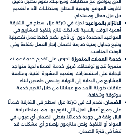
الذي يتوافق مع متطلباتك وميزانيتك. نقوم بتحليل دقيق
لظروف الموقع، ونوعية السطح، ومتطلبات الأداء لتقديم
حل عزل فعال ومستدام.
: ندرك في شركة عزل اسطح في الشارقة
الالتزام بالمواعيد
أهمية الوقت بالنسبة لك، لذلك نلتزم بتنفيذ المشاريع في
المواعيد المحددة دون أي تأخير. نضع خطط عمل تفصيلية
ونتبع جداول زمنية صارمة لضمان إنجاز العمل بكفاءة وفي
الوقت المناسب.
: نحرص على تقديم خدمة عملاء
خدمة العملاء المتميزة
متميزة تتجاوز توقعاتك. فريق خدمة العملاء لدينا متواجد
للإجابة على استفساراتك، وتقديم المشورة الفنية، ومتابعة
المشاريع من البداية إلى النهاية. ونسعى جاهدين لبناء
علاقات طويلة الأمد مع عملائنا من خلال تقديم خدمة
موثوقة وشفافة.
: نقدم لك في شركة عزل اسطح في الشارقة ضمانًا
الضمان
على جميع أعمال العزل التي نقوم بها، مما يمنحك راحة
البال وثقة في جودة خدماتنا. يغطي الضمان أي عيوب في
المواد أو التنفيذ، ونحن ملتزمون بإصلاح أي مشكلات قد
تنشأ في فترة الضمان.