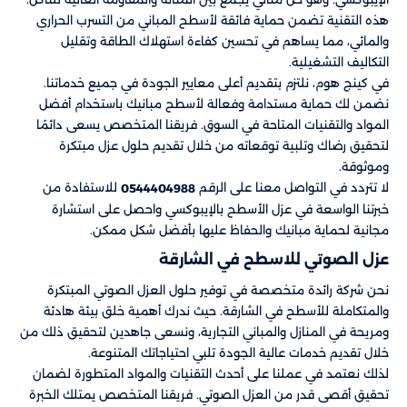
هذه التقنية تضمن حماية فائقة لأسطح المباني من التسرب الحراري
والمائي، مما يساهم في تحسين كفاءة استهلاك الطاقة وتقليل
التكاليف التشغيلية.
في كينج هوم، نلتزم بتقديم أعلى معايير الجودة في جميع خدماتنا.
نضمن لك حماية مستدامة وفعالة لأسطح مبانيك باستخدام أفضل
المواد والتقنيات المتاحة في السوق. فريقنا المتخصص يسعى دائمًا
لتحقيق رضاك وتلبية توقعاته من خلال تقديم حلول عزل مبتكرة
وموثوقة.
لا تتردد في التواصل معنا على الرقم
للاستفادة من
0544404988
خبرتنا الواسعة في عزل الأسطح بالإيبوكسي واحصل على استشارة
مجانية لحماية مبانيك والحفاظ عليها بأفضل شكل ممكن.
عزل الصوتي للاسطح في الشارقة
نحن شركة رائدة متخصصة في توفير حلول العزل الصوتي المبتكرة
والمتكاملة للأسطح في الشارقة. حيث ندرك أهمية خلق بيئة هادئة
ومريحة في المنازل والمباني التجارية، ونسعى جاهدين لتحقيق ذلك من
خلال تقديم خدمات عالية الجودة تلبي احتياجاتك المتنوعة.
لذلك نعتمد في عملنا على أحدث التقنيات والمواد المتطورة لضمان
تحقيق أقصى قدر من العزل الصوتي. فريقنا المتخصص يمتلك الخبرة