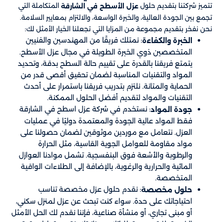
تتميز شركتنا بتقديم حلول
المتكاملة التي
عزل الأسطح في الشارقة
تجمع بين الجودة العالية، والخبرة الواسعة، والالتزام بمعايير السلامة.
نحن نفخر بتقديم مجموعة من المزايا التي تجعلنا الخيار الأمثل لك:
: نمتلك فريقًا من المهندسين والفنيين
الخبرة والكفاءة
المتخصصين ذوي الخبرة الطويلة في مجال عزل الأسطح.
يتمتع فريقنا بالقدرة على تقييم حالة السطح بدقة، وتحديد
المواد والتقنيات المناسبة لضمان تحقيق أقصى قدر من
الحماية والمتانة. نلتزم بتدريب فريقنا باستمرار على أحدث
التقنيات والمواد لتقديم أفضل الحلول الممكنة.
: نستخدم في شركة عزل اسطح في الشارقة
جودة المواد
فقط المواد عالية الجودة والمعتمدة دوليًا في عمليات
العزل. نتعامل مع موردين موثوقين لضمان حصولنا على
مواد مقاومة للعوامل الجوية القاسية، مثل الحرارة
والرطوبة والأشعة فوق البنفسجية. تشمل موادنا العوازل
المائية والحرارية والرغوية، بالإضافة إلى الطلاءات الواقية
المتخصصة.
: نقدم حلول عزل مخصصة تناسب
حلول مخصصة
احتياجاتك على حدة. سواء كنت تبحث عن عزل لمنزل سكني،
أو مبنى تجاري، أو منشأة صناعية، فإننا نقدم لك الحل الأمثل