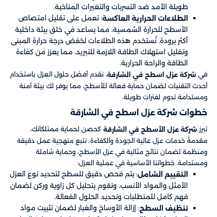
طويلة الأمد ضد التسربات والتغيرات المناخية.
: تعمل على تقليل امتصاص
الطلاءات الحرارية العاكسة
الأسطح للحرارة الشمسية، مما يساعد في خلق بيئة داخلية
أكثر برودة. تُستخدم هذه الطلاءات لخفض درجة حرارة المبنى
وتقليل استهلاك الطاقة اللازمة للتبريد، مما يعزز من كفاءة
الطاقة والراحة الحرارية.
في
، نقدم أفضل حلول العزل باستخدام
شركة عزل اسطح في الشارقة
أحدث التقنيات لضمان حماية فعالة للأسطح، مما يوفر لك بيئة آمنة
ومستدامة تدوم لفترات طويلة.
خطوات شركة عزل اسطح في الشارقة
تبرز
كحصن لحماية ممتلكاتك،
شركة عزل الأسطح في الشارقة
مقدمةً خدمات عزل عالية الجودة والكفاءة. نتبع منهجية عمل دقيقة
ومنظمة لضمان نتائج مثالية في عزل الأسطح، وحماية شاملة
ومستدامة. خطواتنا الأساسية في عملية العزل:
: يتم فحص دقيق للسطح لتحديد نوع العزل
التقييم الشامل
الأمثل والمواد الأنسب. ونقوم بتحليل كل زاوية وركن لضمان
فهم كامل للمتطلبات وتحديد الحلول الفعالة.
: إزالة الأوساخ والغبار لضمان تثبيت مواد
تنظيف السطح