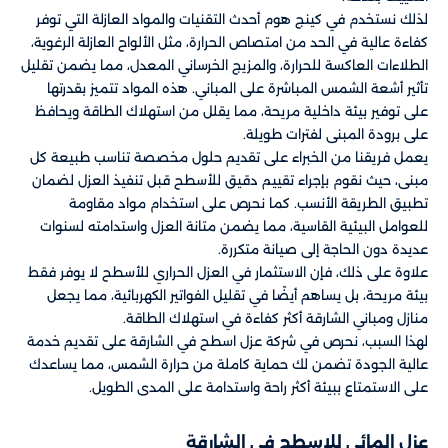
لذلك نستخدم في كينج هوم أحدث التقنيات والمواد العازلة التي توفر
كفاءة عالية في الحد من امتصاص الحرارة، مثل الألواح العازلة الرغوية،
الطلاءات العاكسة للحرارة، والمزيج الخرساني المعدل، مما يضمن تقليل
تأثير أشعة الشمس المباشرة على المباني. هذه المواد تتميز بقدرتها
على توفير بيئة داخلية مريحة، مما يقلل من استهلاك الطاقة ويحافظ
على برودة المبنى لفترات طويلة.
يعمل فريقنا من الخبراء على تقديم حلول مخصصة تناسب طبيعة كل
مبنى، حيث نقوم بإجراء تقييم دقيق للأسطح قبل تنفيذ العزل لضمان
تطبيق الطريقة الأنسب. كما نحرص على استخدام مواد مقاومة
للعوامل البيئية القاسية، مما يضمن متانة العزل واستدامته لسنوات
عديدة دون الحاجة إلى صيانة متكررة.
علاوة على ذلك، فإن الاستثمار في العزل الحراري للأسطح لا يوفر فقط
بيئة مريحة، بل يساهم أيضًا في تقليل الفواتير الكهربائية، مما يجعل
منازل ومباني الشارقة أكثر كفاءة في استهلاك الطاقة.
لهذا السبب، نحرص في شركة عزل اسطح في الشارقة على تقديم خدمة
عالية الجودة تضمن لك حماية كاملة من حرارة الشمس، مما يساعدك
على الاستمتاع ببيئة أكثر راحة واستدامة على المدى الطويل.
عزل المائي للاسطح في الشارقة