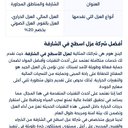
العنوان
الشارقة والمناطق المجاورة
أنواع العزل التي نقدمها
العزل المائي، العزل الحراري،
العزل بالفوم، العزل الصوتي
بخصم 20%
أفضل شركة عزل اسطح في الشارقة
كينج هوم هي شركتك المثالية
، حيث نقدم
لعزل الأسطح في الشارقة
لك خدمات متكاملة تعتمد على أحدث التقنيات وأفضل المواد لضمان
حماية فعالة وطويلة الأمد لمبناك. نحن نؤمن بأن العزل الجيد هو
المفتاح للحفاظ على راحة المبنى وحمايته من التسربات المائية
والتغيرات الحرارية. لذلك نحرص على تقديم حلول متطورة تلبي أعلى
معايير الجودة.
كما إننا نعتمد على أحدث التقنيات المتقدمة في هذا المجال. مما
يساعد في تحقيق كفاءة عالية تمنع تسرب المياه وتحافظ على استقرار
درجات الحرارة داخل المبنى. هذه التقنيات الحديثة تعزز من أداء العزل
وتضمن لك بيئة آمنة ومريحة طوال العام.
لدينا فريق متخصص في شركة عزل اسطح في الشارقة من الخبراء
والفنيين المدربين على أعلى مستوى، ويمتلكون خبرة طويلة في تنفيذ