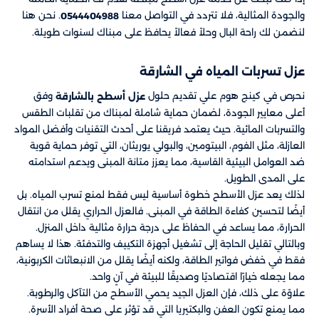
والجودة المثالية، فلا تتردد في التواصل معنا
. نحن هنا
0544404988
لنضمن لك راحة البال وحلاً فعالاً يحافظ على مبناك لسنوات طويلة.
عزل تسربات المياه في الشارقة
نحرص في كينج هوم علي تقديم حلول
وفق
عزل أسطح بالشارقة
أعلى معايير الجودة، لضمان حماية شاملة لمبناك من تقلبات الطقس
والتسربات المائية. حيث يعتمد فريقنا على أحدث التقنيات وأفضل المواد
العازلة، مثل الفوم، البيتومين، والبولي يوريثان، التي توفر حماية قوية
ضد العوامل البيئية القاسية، مما يعزز متانة المبنى ويدعم استدامته
على المدى الطويل.
لذلك يعد عزل الأسطح خطوة أساسية ليس فقط لمنع تسرب المياه. بل
أيضًا لتحسين كفاءة الطاقة في المبنى. فالعزل الحراري يقلل من انتقال
الحرارة، مما يساعد في الحفاظ على درجة حرارة مثالية داخل المنزل.
وبالتالي تقليل الحاجة إلى تشغيل أجهزة التكييف والتدفئة. هذا لا يساهم
فقط في خفض فواتير الطاقة، ولكنه أيضًا يقلل من الانبعاثات الكربونية،
مما يجعله خيارًا اقتصاديًا وصديقًا للبيئة في آنٍ واحد.
علاوًة على ذلك، فإن العزل الجيد يحمي الأسطح من التآكل والرطوبة.
مما يمنع تكون العفن والبكتيريا التي قد تؤثر على صحة أفراد الأسرة.