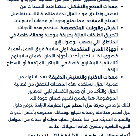
: تمكننا هذه المعدات من
معدات القطع والتشكيل
تفصيل وتطبيق مواد العزل بدقة متناهية لتناسب تفاصيل
السطح المعقدة، مما يمنع وجود أي فجوات أو تسريبات.
: نستخدم هذه الأدوات
الفرش والرولات المتخصصة
لتطبيق الطبقات العازلة بطريقة موحدة وفعالة، خاصة في
المناطق التي يصعب الوصول إليها.
: نولي سلامة فريق العمل أهمية
أجهزة الأمان المتقدمة
قصوى، لذا نستخدم أحدث أجهزة الأمان لضمان سلامتهم
أثناء تنفيذ المشاريع، خاصة في الأماكن المرتفعة أو الأسطح
الزلقة.
: بعد الانتهاء من
معدات الاختبار والتفتيش الدقيقة
عملية العزل، نستخدم هذه المعدات للتحقق من فعالية
العزل والتأكد من أن جميع الأقسام تلبي المعايير
الموضوعة. هذا يضمن تقديم ضمان جودة لك.
لذلك نؤكد في
، التزامنا بتوفير حلول
شركة عزل اسطح في الشارقة
عزل أسطح متكاملة وفعالة تتجاوز توقعاتك، مدعومة بأفضل الأدوات
والتقنيات الحديثة. نحن هنا لضمان حماية منزلك أو مبناك من العوامل
الجوية القاسية وتحسين كفاءة استهلاك الطاقة.