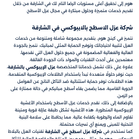
هوم إلى تحقيق أعلى مستويات الرضا التام لك في الشارقة من خلال
تقديم خدمات متميزة وحلول مبتكرة في مجال عزل الأسطح.
شركة عزل الاسطح بالايبوكسي في الشارقة
نتميز في كينج هوم، بتقديم مجموعة شاملة ومتنوعة من خدمات
العزل لتلبية احتياجاتك وتوفير الحماية المثلى لمبانيك. نتميز بالجودة
العالية والفعالية المضمونة في جميع حلول العزل التي نقدمها،
معتمدين على أحدث التقنيات والمواد ذات الجودة الفائقة.
علاوة علي ذلك تشمل خدماتنا المتخصصة
،
عزل الإيبوكسي بالشارقة
حيث نوفر حلولًا متعددة تبدأ باستخدام الطلاءات الإيبوكسية المتقدمة.
هذه الطلاءات توفر حماية استثنائية ضد التآكل الناتج عن العوامل
الجوية القاسية، مما يضمن بقاء أسطح مبانيكم في حالة ممتازة على
مر الزمن.
بالإضافة إلى ذلك، نقدم خدمات عزل الأسطح باستخدام الأغشية
الإيبوكسية المتطورة. هذه الأغشية تشكل طبقة عازلة قوية ومتينة
تقاوم الماء والرطوبة بكفاءة عالية. مما يحافظ على سلامة البنية
التحتية للمبنى ويمنع أي تسربات محتملة.
كما نستخدم في
تقنيات العزل بالبلاط
شركة عزل اسطح في الشارقة
الإيبوكسي. وهو حل مثالي يجمع بين المتانة والمقاومة العالية للتآكل.