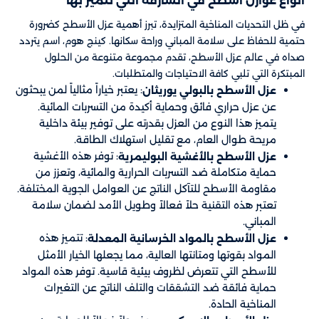
أنواع عوازل اسطح في الشارقة التي نتميز بها
في ظل التحديات المناخية المتزايدة، تبرز أهمية عزل الأسطح كضرورة
حتمية للحفاظ على سلامة المباني وراحة سكانها. كينج هوم، اسم يتردد
صداه في عالم عزل الأسطح، تقدم مجموعة متنوعة من الحلول
المبتكرة التي تلبي كافة الاحتياجات والمتطلبات.
: يعتبر خياراً مثالياً لمن يبحثون
عزل الأسطح بالبولي يوريثان
عن عزل حراري فائق وحماية أكيدة من التسربات المائية.
يتميز هذا النوع من العزل بقدرته على توفير بيئة داخلية
مريحة طوال العام، مع تقليل استهلاك الطاقة.
: توفر هذه الأغشية
عزل الأسطح بالأغشية البوليمرية
حماية متكاملة ضد التسربات الحرارية والمائية، وتعزز من
مقاومة الأسطح للتآكل الناتج عن العوامل الجوية المختلفة.
تعتبر هذه التقنية حلاً فعالاً وطويل الأمد لضمان سلامة
المباني.
: تتميز هذه
عزل الأسطح بالمواد الخرسانية المعدلة
المواد بقوتها ومتانتها العالية، مما يجعلها الخيار الأمثل
للأسطح التي تتعرض لظروف بيئية قاسية. توفر هذه المواد
حماية فائقة ضد التشققات والتلف الناتج عن التغيرات
المناخية الحادة.