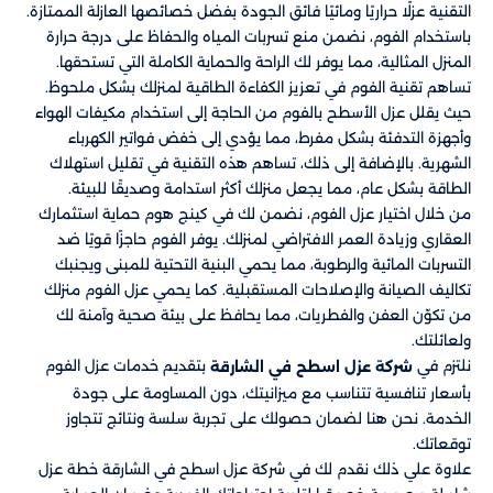
التقنية عزلًا حراريًا ومائيًا فائق الجودة بفضل خصائصها العازلة الممتازة.
باستخدام الفوم، نضمن منع تسربات المياه والحفاظ على درجة حرارة
المنزل المثالية، مما يوفر لك الراحة والحماية الكاملة التي تستحقها.
تساهم تقنية الفوم في تعزيز الكفاءة الطاقية لمنزلك بشكل ملحوظ.
حيث يقلل عزل الأسطح بالفوم من الحاجة إلى استخدام مكيفات الهواء
وأجهزة التدفئة بشكل مفرط، مما يؤدي إلى خفض فواتير الكهرباء
الشهرية. بالإضافة إلى ذلك، تساهم هذه التقنية في تقليل استهلاك
الطاقة بشكل عام، مما يجعل منزلك أكثر استدامة وصديقًا للبيئة.
من خلال اختيار عزل الفوم، نضمن لك في كينج هوم حماية استثمارك
العقاري وزيادة العمر الافتراضي لمنزلك. يوفر الفوم حاجزًا قويًا ضد
التسربات المائية والرطوبة، مما يحمي البنية التحتية للمبنى ويجنبك
تكاليف الصيانة والإصلاحات المستقبلية. كما يحمي عزل الفوم منزلك
من تكوّن العفن والفطريات، مما يحافظ على بيئة صحية وآمنة لك
ولعائلتك.
نلتزم في
بتقديم خدمات عزل الفوم
شركة عزل اسطح في الشارقة
بأسعار تنافسية تتناسب مع ميزانيتك، دون المساومة على جودة
الخدمة. نحن هنا لضمان حصولك على تجربة سلسة ونتائج تتجاوز
توقعاتك.
علاوة علي ذلك نقدم لك في شركة عزل اسطح في الشارقة خطة عزل