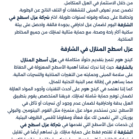
من خلال الاستثمار في العزل المتكامل.
تضمن عدم تعرض المبنى للتشققات أو التلف الناتج عن الرطوبة،
وتحافظ على جماله وقوته لسنوات طويلة. اختر
شركة عزل اسطح في
اليوم لضمان عزل احترافي بجودة فائقة، واحصل على بيئة
الشارقة
سكنية أكثر راحة وصحة، مع حماية مثالية لمنزلك من جميع المخاطر
المناخية.
عزل اسطح المنازل في الشارقة
كينج هوم تتميز بتقديم حلولًا متكاملة في
عزل أسطح المنازل
، حيث إننا ندرك تمامًا أهمية الأسطح المعزولة في الحفاظ
بالشارقة
على سلامة المبنى وحمايته من التغيرات المناخية والتسربات المائية،
مما يساهم في إطالة عمر البنية التحتية للمنزل.
كما إننا نعتمد في كينج هوم على أحدث التقنيات وأجود المواد العازلة
لضمان توفير حماية شاملة لمنزلك. فريقنا المتخصص يقوم بتطبيق
العزل بدقة واحترافية لضمان عدم وجود أي تسربات أو تآكل في
الأسطح. نحن نستخدم مواد عزل متميزة مثل الفوم، البيتومين، والبولي
يوريثان، التي تضمن لك عزلًا فعالًا ومقاومًا لأقسى الظروف البيئية.
إن خدمات عزل الأسطح التي نقدمها في
شركة عزل اسطح في
لا تقتصر فقط على حماية منزلك. بل تساهم أيضًا في تقليل
الشارقة