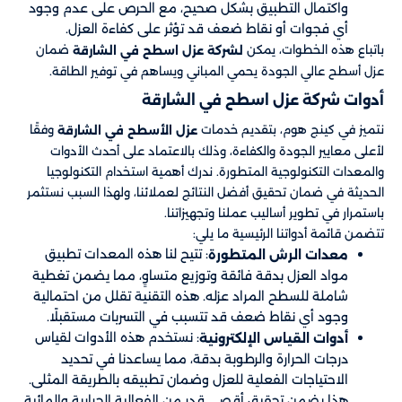
واكتمال التطبيق بشكل صحيح، مع الحرص على عدم وجود
أي فجوات أو نقاط ضعف قد تؤثر على كفاءة العزل.
باتباع هذه الخطوات، يمكن
ضمان
لشركة عزل اسطح في الشارقة
عزل أسطح عالي الجودة يحمي المباني ويساهم في توفير الطاقة.
أدوات شركة عزل اسطح في الشارقة
نتميز في كينج هوم، بتقديم خدمات
وفقًا
عزل الأسطح في الشارقة
لأعلى معايير الجودة والكفاءة، وذلك بالاعتماد على أحدث الأدوات
والمعدات التكنولوجية المتطورة. ندرك أهمية استخدام التكنولوجيا
الحديثة في ضمان تحقيق أفضل النتائج لعملائنا، ولهذا السبب نستثمر
باستمرار في تطوير أساليب عملنا وتجهيزاتنا.
تتضمن قائمة أدواتنا الرئيسية ما يلي:
: تتيح لنا هذه المعدات تطبيق
معدات الرش المتطورة
مواد العزل بدقة فائقة وتوزيع متساوٍ، مما يضمن تغطية
شاملة للسطح المراد عزله. هذه التقنية تقلل من احتمالية
وجود أي نقاط ضعف قد تتسبب في التسربات مستقبلًا.
: نستخدم هذه الأدوات لقياس
أدوات القياس الإلكترونية
درجات الحرارة والرطوبة بدقة، مما يساعدنا في تحديد
الاحتياجات الفعلية للعزل وضمان تطبيقه بالطريقة المثلى.
هذا يضمن تحقيق أقصى قدر من الفعالية الحرارية والمائية.