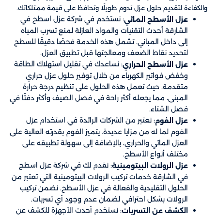
والكفاءة لتقديم حلول عزل تدوم طويلًا وتحافظ على قيمة ممتلكاتك.
: نستخدم في شركة عزل اسطح في
عزل الأسطح المائي
الشارقة أحدث التقنيات والمواد العازلة لمنع تسرب المياه
إلى داخل المباني. تشمل هذه الخدمة فحصًا دقيقًا للسطح
لتحديد نقاط الضعف ومعالجتها قبل تطبيق العزل.
: نساعدك في تقليل استهلاك الطاقة
عزل الأسطح الحراري
وخفض فواتير الكهرباء من خلال توفير حلول عزل حراري
متقدمة. حيث تعمل هذه الحلول على تنظيم درجة حرارة
المبنى، مما يجعله أكثر راحة في فصل الصيف وأكثر دفئًا في
فصل الشتاء.
: نعتبر من الشركات الرائدة في استخدام عزل
عزل الفوم
الفوم لما له من مزايا عديدة. يتميز الفوم بقدرته العالية على
العزل المائي والحراري، بالإضافة إلى سهولة تطبيقه على
مختلف أنواع الأسطح.
: نقدم لك في شركة عزل اسطح
عزل الرولات البيتومينية
في الشارقة خدمات تركيب الرولات البيتومينية التي تعتبر من
الحلول التقليدية والفعالة في عزل الأسطح. نضمن تركيب
الرولات بشكل احترافي لضمان عدم وجود أي تسربات.
: نستخدم أحدث الأجهزة للكشف عن
الكشف عن التسربات