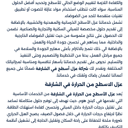
والكفاءة اللازمة لتقييم الوضع الحالي للأسطح وتحديد أفضل الحلول
المناسبة، سواء كانت تتطلب استخدام مواد عازلة للصوت أو تطبيق
تقنيات متقدمة للحد من الضوضاء.
تشمل خدماتنا عزل الأسطح الخرسانية والمعدنية والخشبية، بالإضافة
إلى تقديم حلول مخصصة للمباني السكنية والتجارية والصناعية. نضمن
لك الحصول على نتائج ملموسة من حيث تقليل الضوضاء الخارجية
والداخلية، مما يساهم في تحسين جودة الحياة والعمل.
بالإضافة الي ذلك نتميز بالالتزام بأعلى معايير الجودة والسلامة في
جميع مراحل العمل، بدءًا من التخطيط والتصميم وحتى التنفيذ
والتسليم. نحرص على تقديم خدماتنا بأسعار تنافسية ومناسبة لميزانياتك
المختلفة. ونقدم لك
ضمانًا على جميع
شركة عزل أسطح في الشارقة
أعمالنا لضمان رضاك وثقتك في خدماتنا.
عزل الاسطح من الحرارة في الشارقة
يُعد
من الخدمات الأساسية
عزل الأسطح من الحرارة في الشارقة
التي نقدمها في كينج هوم، حيث نهدف إلى توفير حلول متكاملة تساعد
على تقليل درجات الحرارة داخل المباني وتحسين كفاءة استهلاك الطاقة.
نظرًا لارتفاع درجات الحرارة في خلال فصول الصيف، يصبح العزل الحراري
ضرورة ملحة للحفاظ على راحة السكان وتقليل الحاجة إلى تشغيل أنظمة
التكييف بكثافة.