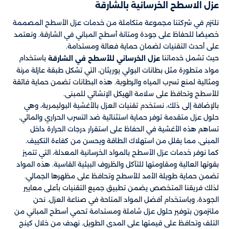
عزل الاسطح الخرسانية بالشارقة
نلتزم في شركتنا مجموعة متكاملة من خدمات عزل الأسطح المصممة
خصيصًا للحفاظ على جودة ومتانة أسطح المباني في الشارقة. ونعتمد
على أحدث التقنيات لضمان حماية فعالة ومستدامة.
حيث تشمل خدماتنا
باستخدام
عزل الخرساني للأسطح في الشارقة
مواد متطورة مثل بطانات البولي يوريثان، التي تشكل طبقة عازلة مرنة
ومثالية لمنع تسرب المياه والرطوبة. هذه البطانات تضمن حماية فائقة
للأسطح وتحافظ على سلامة الهيكل الإنشائي للمبنى.
بالإضافة إلى ذلك، نستخدم تقنيات العزل بالأغشية البوليمرية، وهي
حلول عزل متقدمة توفر حماية استثنائية ضد التسرب الحراري والمائي.
تساهم هذه الأغشية في الحفاظ على استقرار درجات الحرارة داخل
المبنى، مما يقلل من استهلاك الطاقة ويحسن من كفاءة التكييف.
كما نوفر خدمات عزل الأسطح بالمواد الخرسانية المعدلة، التي تتميز
بقوتها العالية ومقاومتها للتآكل والظروف البيئية القاسية. هذه المواد
تضمن حماية طويلة الأمد للأسطح وتحافظ على مظهرها الجمالي.
لذلك فريقنا المتخصص يضمن تطبيق جميع التقنيات بأعلى معايير
الجودة، وباستخدام أفضل المواد المتاحة في صناعة العزل. نحن
ملتزمون بتوفير حلول عزل شاملة ومستدامة تحمي أسطح المباني من
التلف وتحافظ على قيمتها على المدى الطويل. نهدف من خلال كينج