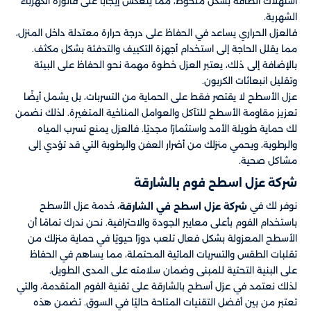
استهلاك الطاقة بشكل ملحوظ، مما ينعكس إيجابًا على فاتورة الكهرباء
الشهرية.
فالعزل الحراري يساعد في الحفاظ على درجة حرارة معتدلة داخل المنزل،
مما يقلل الحاجة إلى استخدام أجهزة التكييف والتدفئة بشكل مكثف.
بالإضافة إلى ذلك، يعتبر العزل خطوة مهمة نحو الحفاظ على البيئة
وتقليل انبعاثات الكربون.
عزل الأسطح لا يقتصر فقط على الحماية من التسربات، بل يشمل أيضًا
تعزيز مقاومة الأسطح للتآكل والعوامل المناخية المتغيرة. لذلك نضمن
لك حماية طويلة الأمد واستثمارًا مجديًا. فالعزل يمنع تسرب المياه
والرطوبة، ويحمي منزلك من أضرار العفن والرطوبة التي قد تؤدي إلى
مشاكل صحية.
شركة عزل اسطح فوم بالشارقة
نوفر لك في
، خدمة عزل الأسطح
شركة عزل اسطح في الشارقة
باستخدام الفوم بأعلى معايير الجودة والاحترافية. نحن ندرك تمامًا أن
الأسطح المعزولة بشكل فعال تلعب دورًا حيويًا في حماية منزلك من
تقلبات الطقس والتسربات المائية المحتملة، مما يساهم في الحفاظ
على البنية التحتية للمبنى وضمان سلامته على المدى الطويل.
لذلك نعتمد في عزل أسطح بالشارقة على تقنية الفوم المتقدمة، والتي
تعتبر من بين أفضل التقنيات المتاحة حاليًا في السوق. تضمن هذه