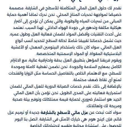
نقدم لك حلول العزل المائي المتكاملة للأسطح في الشارقة، مصممة
خصيصًا لمواجهة تحديات المناخ المحلي. نحن ندرك تمامًا أهمية حماية
المباني من تسربات المياه والرطوبة، والتي يمكن أن تؤدي إلى أضرار
هيكلية مكلفة وتدهور في جودة الهواء الداخلي. لهذا السبب، نعتمد
على أحدث التقنيات وأفضل المواد لضمان فعالية العزل وطول عمره.
حيث تشمل خدماتنا تقييمًا شاملاً لحالة السطح لتحديد أنسب أنواع
العزل المائي، سواء كان ذلك باستخدام البيتومين المعدل، أو الأغشية
البلاستيكية المقواة، أو المواد الإسمنتية المتخصصة.
ويقوم فريقنا المؤهل بتطبيق العزل بدقة واحترافية عالية، مع الالتزام
الكامل بمعايير السلامة والجودة. نحن نضمن تغطية كاملة وموحدة
للسطح، مع الاهتمام الخاص بالتفاصيل الحساسة مثل الزوايا والفتحات
لمنع أي نقاط ضعف محتملة.
بالإضافة إلى ذلك، نقدم خدمات الصيانة الدورية للعزل المائي لضمان
استمرارية فعاليته على المدى الطويل. نحن نؤمن بأن العزل المائي
الجيد هو استثمار ضروري لحماية قيمة ممتلكاتك وتوفير بيئة صحية
ومريحة لك ولعائلاتك.
سواء كنت تبحث عن
جديدة أو ترميم عزل
عزل مائي لأسطح بالشارقة
قائم، فإن كينج هوم هي خيارك الأمثل في الشارقة. اتصل بنا اليوم
للحصول على استشارة مجانية وتقييم لاحتياجاتك الخاصة