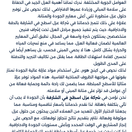
العوامل الجوية المختلفة. ندرك تمامًا أهمية العزل الجيد في الحفاظ
على سلامة المباني وزيادة عمرها الافتراضي. لذلك نحرص على توفير
حلول عزل متطورة تلبي أعلى معايير الجودة والمتانة.
علاوًة علي ذلك تتميز خدماتنا في شركة عزل اسطح في الشارقة بالدقة
والاحترافية، حيث يتم تنفيذ جميع مراحل العزل تحت إشراف فنيين
متخصصين يمتلكون خبرة واسعة في المجال. نطبق أعلى المعايير
العالمية لضمان فعالية العزل. مما يساعد في منع تسربات المياه
والحرارة بشكل كامل. هذا لا يحمي المبنى فحسب، بل يساهم أيضًا في
تحسين كفاءة استهلاك الطاقة، مما يقلل من تكاليف التبريد والتدفئة
على المدى الطويل.
لذلك نحرص في كينج هوم، على استخدام مواد عازلة عالية الجودة تمتاز
بقوتها في مواجهة الظروف المناخية القاسية. هذه المواد توفر عزلاً
مثاليًا للأسطح المبلطة، مما يضمن لك راحة دائمة وحماية فعالة من
أي عوامل قد تؤثر على متانة المبنى أو سلامته.
نحن نؤمن في
بأن الجودة لا يجب أن
شركة عزل اسطح في الشارقة
تأتي بتكلفة باهظة. لذا نقدم خدماتنا بأسعار تنافسية ومناسبة. مما
يجعلنا الاختيار الأول للعديد من العملاء الذين يبحثون عن حلول عزل
موثوقة وفعالة. نلتزم بتقديم نتائج تتجاوز توقعاتك، مع الحرص على
إنجاز المشاريع في الوقت المحدد وبأعلى مستويات الجودة والاحترافية.
إذا كنت تبحث عن خدمة عزل أسطح مبلطة تقدم لك الحماية الكاملة