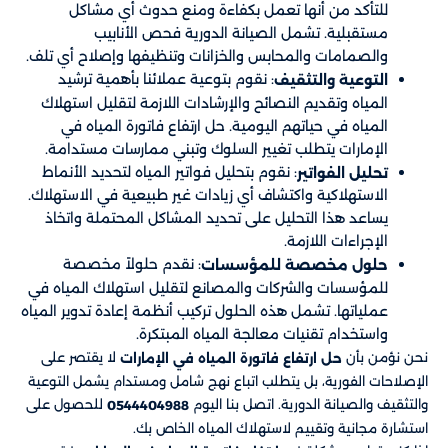
للتأكد من أنها تعمل بكفاءة ومنع حدوث أي مشاكل
مستقبلية. تشمل الصيانة الدورية فحص الأنابيب
والصمامات والمحابس والخزانات وتنظيفها وإصلاح أي تلف.
: نقوم بتوعية عملائنا بأهمية ترشيد
التوعية والتثقيف
المياه وتقديم النصائح والإرشادات اللازمة لتقليل استهلاك
المياه في حياتهم اليومية. حل ارتفاع فاتورة المياه في
الإمارات يتطلب تغيير السلوك وتبني ممارسات مستدامة.
: نقوم بتحليل فواتير المياه لتحديد الأنماط
تحليل الفواتير
الاستهلاكية واكتشاف أي زيادات غير طبيعية في الاستهلاك.
يساعد هذا التحليل على تحديد المشاكل المحتملة واتخاذ
الإجراءات اللازمة.
: نقدم حلولاً مخصصة
حلول مخصصة للمؤسسات
للمؤسسات والشركات والمصانع لتقليل استهلاك المياه في
عملياتها. تشمل هذه الحلول تركيب أنظمة إعادة تدوير المياه
واستخدام تقنيات معالجة المياه المبتكرة.
نحن نؤمن بأن
لا يقتصر على
حل ارتفاع فاتورة المياه في الإمارات
الإصلاحات الفورية، بل يتطلب اتباع نهج شامل ومستدام يشمل التوعية
والتثقيف والصيانة الدورية. اتصل بنا اليوم
للحصول على
0544404988
استشارة مجانية وتقييم لاستهلاك المياه الخاص بك.