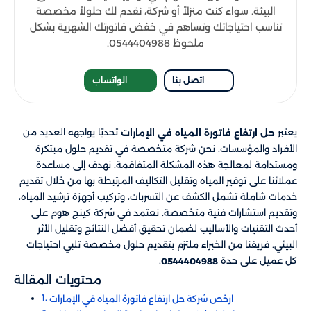
البيئة. سواء كنت منزلاً أو شركة، نقدم لك حلولاً مخصصة
تناسب احتياجاتك وتساهم في خفض فاتورتك الشهرية بشكل
ملحوظ 0544404988.
اتصل بنا
الواتساب
يعتبر
تحديًا يواجهه العديد من
حل ارتفاع فاتورة المياه في الإمارات
الأفراد والمؤسسات. نحن شركة متخصصة في تقديم حلول مبتكرة
ومستدامة لمعالجة هذه المشكلة المتفاقمة. نهدف إلى مساعدة
عملائنا على توفير المياه وتقليل التكاليف المرتبطة بها من خلال تقديم
خدمات شاملة تشمل الكشف عن التسربات، وتركيب أجهزة ترشيد المياه،
وتقديم استشارات فنية متخصصة. نعتمد في شركة كينج هوم على
أحدث التقنيات والأساليب لضمان تحقيق أفضل النتائج وتقليل الأثر
البيئي. فريقنا من الخبراء ملتزم بتقديم حلول مخصصة تلبي احتياجات
كل عميل على حدة
.
0544404988
محتويات المقالة
ارخص شركة حل ارتفاع فاتورة المياه في الإمارات