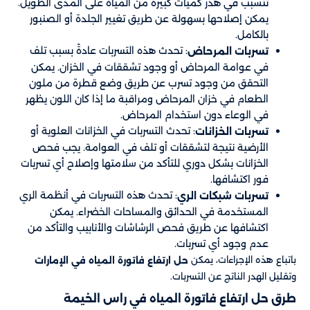
تتسبب في هدر كميات كبيرة من المياه على المدى الطويل.
يمكن إصلاحها بسهولة عن طريق تغيير الجلدة أو الصنبور
بالكامل.
: تحدث هذه التسربات عادةً بسبب تلف
تسربات المرحاض
في عوامة المرحاض أو وجود تشققات في الخزان. يمكن
التحقق من وجود تسرب عن طريق وضع قطرة من ملون
الطعام في خزان المرحاض ومراقبة ما إذا كان اللون يظهر
في الوعاء دون استخدام المرحاض.
: تحدث التسربات في الخزانات العلوية أو
تسربات الخزانات
الأرضية نتيجة لتشققات أو تلف في العوامة. يجب فحص
الخزانات بشكل دوري للتأكد من سلامتها وإصلاح أي تسربات
فور اكتشافها.
: تحدث هذه التسربات في أنظمة الري
تسربات شبكات الري
المستخدمة في الحدائق والمساحات الخضراء. يمكن
اكتشافها عن طريق فحص الرشاشات والأنابيب والتأكد من
عدم وجود أي تسربات.
باتباع هذه الإجراءات، يمكن
حل ارتفاع فاتورة المياه في الإمارات
وتقليل الهدر الناتج عن التسربات.
طرق حل ارتفاع فاتورة المياه في راس الخيمة