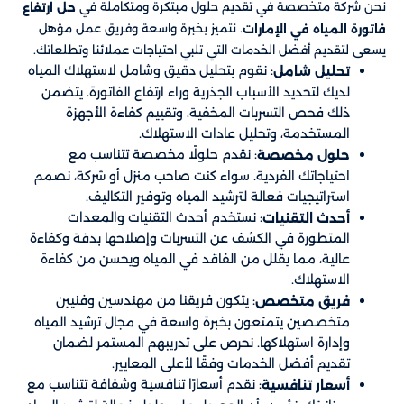
نحن شركة متخصصة في تقديم حلول مبتكرة ومتكاملة في
حل ارتفاع
. نتميز بخبرة واسعة وفريق عمل مؤهل
فاتورة المياه في الإمارات
يسعى لتقديم أفضل الخدمات التي تلبي احتياجات عملائنا وتطلعاتك.
: نقوم بتحليل دقيق وشامل لاستهلاك المياه
تحليل شامل
لديك لتحديد الأسباب الجذرية وراء ارتفاع الفاتورة. يتضمن
ذلك فحص التسربات المخفية، وتقييم كفاءة الأجهزة
المستخدمة، وتحليل عادات الاستهلاك.
: نقدم حلولًا مخصصة تتناسب مع
حلول مخصصة
احتياجاتك الفردية. سواء كنت صاحب منزل أو شركة، نصمم
استراتيجيات فعالة لترشيد المياه وتوفير التكاليف.
: نستخدم أحدث التقنيات والمعدات
أحدث التقنيات
المتطورة في الكشف عن التسربات وإصلاحها بدقة وكفاءة
عالية، مما يقلل من الفاقد في المياه ويحسن من كفاءة
الاستهلاك.
: يتكون فريقنا من مهندسين وفنيين
فريق متخصص
متخصصين يتمتعون بخبرة واسعة في مجال ترشيد المياه
وإدارة استهلاكها. نحرص على تدريبهم المستمر لضمان
تقديم أفضل الخدمات وفقًا لأعلى المعايير.
: نقدم أسعارًا تنافسية وشفافة تتناسب مع
أسعار تنافسية