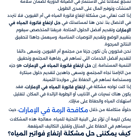
نشجع عملائنا على الاستثمار في الصيانة الدورية لضمان سلامة
المنشآت وتوفير المال على المدى الطويل.
إذا كنت تعاني من مشكلة ارتفاع فاتورة المياه في أم القيوين، فلا تتردد
في الاتصال بنا. نحن هنا لمساعدتك في
حل ارتفاع فاتورة المياه في
وتقديم أفضل الحلول المتاحة. فريقنا المتخصص سيقوم
الإمارات
بتقييم الوضع وتقديم التوصيات المناسبة، وسيعمل جاهدًا لتحقيق
النتائج المرجوة.
نحن فخورون بأن نكون جزءًا من مجتمع أم القيوين، ونسعى دائمًا
لتقديم أفضل الخدمات التي تساهم في رفاهية المجتمع وتحقيق
التنمية المستدامة. إن
هو جزء
حل ارتفاع فاتورة المياه في الإمارات
من التزامنا تجاه المجتمع، ونسعى جاهدين لتقديم حلول مبتكرة
ومستدامة تساهم في الحفاظ على مواردنا الثمينة.
إذا كنت تواجه مشكلة في
، فقد
ارتفاع فاتورة المياه في الإمارات
يكون هناك تسربات في الأنابيب أو الرطوبة الزائدة في المكان. لتقليل
استهلاك المياه والحفاظ على منزلك.
مكافحة الرمة في الإمارات
حلولًا متكاملة من خلال
، حيث
يمكن للرمة أن تؤثر على البنية التحتية للمياه. معالجة هذه المشكلات
سيساهم في الحفاظ على المنازل وتقليل التكاليف المرتفعة.
كيف يمكنني حل مشكلة ارتفاع فواتير المياه؟