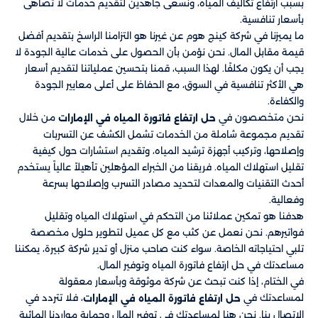
بسبب ارتفاع تكاليف المياه، ونسعى جاهدين لتقديم خدمات لا تضاهى
بأسعار تنافسية.
ما يميزنا في شركة كينج هوم عن غيرنا هو التزامنا الراسخ بتقديم أفضل
قيمة مقابل المال. نحن نؤمن بأن الحصول على خدمات عالية الجودة لا
يجب أن يكون مكلفًا. لهذا السبب، قمنا بتحسين عملياتنا لتقديم أسعار
هي الأكثر تنافسية في السوق، مع الحفاظ على أعلى معايير الجودة
والكفاءة.
نحن متخصصون في
من خلال
حل ارتفاع فاتورة المياه في الإمارات
تقديم مجموعة شاملة من الخدمات تشمل الكشف عن التسربات
وإصلاحها، وتركيب أجهزة ترشيد المياه، وتقديم استشارات حول كيفية
تقليل استهلاك المياه. فريقنا من الخبراء المؤهلين تأهيلاً عالياً يستخدم
أحدث التقنيات والمعدات لتحديد مصادر التسرب وإصلاحها بسرعة
وفعالية.
هدفنا هو تمكين عملائنا من التحكم في استهلاك المياه وتقليل
فواتيرهم. نحن نعمل عن كثب مع كل عميل لتطوير حلول مخصصة
تلبي احتياجاته الخاصة. سواء كنت صاحب منزل أو تدير شركة كبيرة، يمكننا
مساعدتك في حل ارتفاع فاتورة المياه وتوفير المال.
في الختام، إذا كنت تبحث عن شركة موثوقة وبأسعار معقولة
لمساعدتك في
، فلا تتردد في
حل ارتفاع فاتورة المياه في الإمارات
الاتصال بنا. نحن هنا لمساعدتك في توفير المال وحماية مواردنا المائية