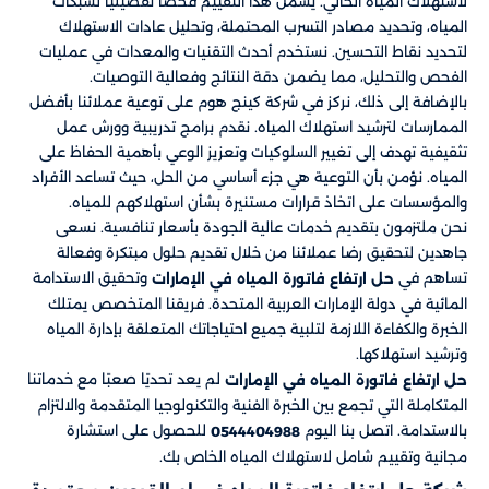
لاستهلاك المياه الحالي. يشمل هذا التقييم فحصًا تفصيليًا لشبكات
المياه، وتحديد مصادر التسرب المحتملة، وتحليل عادات الاستهلاك
لتحديد نقاط التحسين. نستخدم أحدث التقنيات والمعدات في عمليات
الفحص والتحليل، مما يضمن دقة النتائج وفعالية التوصيات.
بالإضافة إلى ذلك، نركز في شركة كينج هوم على توعية عملائنا بأفضل
الممارسات لترشيد استهلاك المياه. نقدم برامج تدريبية وورش عمل
تثقيفية تهدف إلى تغيير السلوكيات وتعزيز الوعي بأهمية الحفاظ على
المياه. نؤمن بأن التوعية هي جزء أساسي من الحل، حيث تساعد الأفراد
والمؤسسات على اتخاذ قرارات مستنيرة بشأن استهلاكهم للمياه.
نحن ملتزمون بتقديم خدمات عالية الجودة بأسعار تنافسية. نسعى
جاهدين لتحقيق رضا عملائنا من خلال تقديم حلول مبتكرة وفعالة
تساهم في
وتحقيق الاستدامة
حل ارتفاع فاتورة المياه في الإمارات
المائية في دولة الإمارات العربية المتحدة. فريقنا المتخصص يمتلك
الخبرة والكفاءة اللازمة لتلبية جميع احتياجاتك المتعلقة بإدارة المياه
وترشيد استهلاكها.
لم يعد تحديًا صعبًا مع خدماتنا
حل ارتفاع فاتورة المياه في الإمارات
المتكاملة التي تجمع بين الخبرة الفنية والتكنولوجيا المتقدمة والالتزام
بالاستدامة. اتصل بنا اليوم
للحصول على استشارة
0544404988
مجانية وتقييم شامل لاستهلاك المياه الخاص بك.