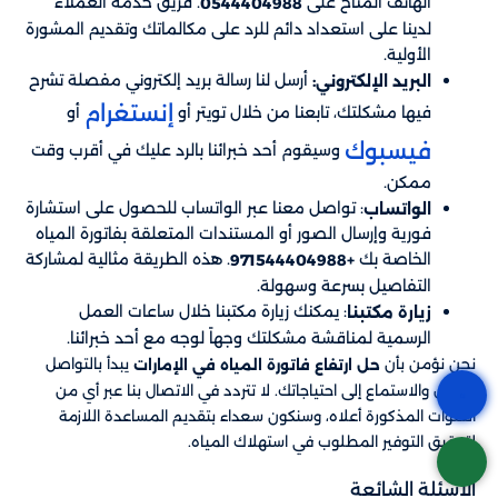
الهاتف المتاح على
. فريق خدمة العملاء
0544404988
لدينا على استعداد دائم للرد على مكالماتك وتقديم المشورة
الأولية.
أرسل لنا رسالة بريد إلكتروني مفصلة تشرح
البريد الإلكتروني:
إنستغرام
فيها مشكلتك، تابعنا من خلال تويتر أو
أو
فيسبوك
وسيقوم أحد خبرائنا بالرد عليك في أقرب وقت
ممكن.
: تواصل معنا عبر الواتساب للحصول على استشارة
الواتساب
فورية وإرسال الصور أو المستندات المتعلقة بفاتورة المياه
الخاصة بك
. هذه الطريقة مثالية لمشاركة
+971544404988
التفاصيل بسرعة وسهولة.
: يمكنك زيارة مكتبنا خلال ساعات العمل
زيارة مكتبنا
الرسمية لمناقشة مشكلتك وجهاً لوجه مع أحد خبرائنا.
نحن نؤمن بأن
يبدأ بالتواصل
حل ارتفاع فاتورة المياه في الإمارات
الفعال والاستماع إلى احتياجاتك. لا تتردد في الاتصال بنا عبر أي من
القنوات المذكورة أعلاه، وسنكون سعداء بتقديم المساعدة اللازمة
لتحقيق التوفير المطلوب في استهلاك المياه.
الاسئلة الشائعة