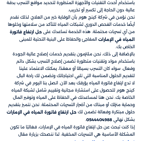
باستخدام أحدث التقنيات والأجهزة المتطورة لتحديد مواقع التسرب بدقة
عالية دون الحاجة إلى تكسير أو تخريب.
نحن نؤمن في شركة كينج هوم بأن الوقاية خير من العلاج، لذلك نقدم
أيضًا خدمات الفحص الدوري لشبكات المياه للتأكد من سلامتها وخلوها
من أي تسربات محتملة. هذه الخدمة تساعدك على
حل
ارتفاع فاتورة
المفاجئ والحفاظ على البنية التحتية للمبنى
المياه في الإمارات
الخاص بك.
بالإضافة إلى ذلك، نحن ملتزمون بتقديم خدمات إصلاح عالية الجودة
باستخدام مواد وتقنيات متطورة تضمن إصلاح التسرب بشكل دائم
وفعال. سواء كان التسرب بسيطًا أو معقدًا، يمكنك الاعتماد علينا
لتقديم الحلول المناسبة التي تلبي احتياجاتك وتضمن لك راحة البال.
لا تدع ارتفاع فاتورة المياه يؤرقك بعد الآن. اتصل بنا اليوم في شركة
كينج هوم للحصول على استشارة مجانية وتقييم شامل لشبكة المياه
الخاصة بك. نحن هنا لمساعدتك في الحفاظ على المياه وتوفير المال
وحماية منزلك أو مبناك من أضرار التسربات المحتملة. نحن نتميز بتقديم
حلول مبتكرة وفعالة تضمن لك
حل ارتفاع فاتورة المياه في الإمارات
بشكل نهائي
.
0544404988
إذا كنت تبحث عن حل ارتفاع فاتورة المياه في الإمارات، فغالبًا ما تكون
المشكلة الأساسية هي التسربات المخفية. لذا ننصحك بزيارة مقال