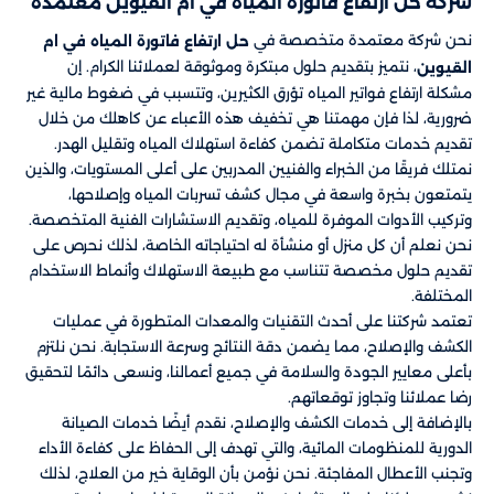
شركة حل ارتفاع فاتورة المياه في ام القيوين معتمدة
نحن شركة معتمدة متخصصة في
حل ارتفاع فاتورة المياه في ام
، نتميز بتقديم حلول مبتكرة وموثوقة لعملائنا الكرام. إن
القيوين
مشكلة ارتفاع فواتير المياه تؤرق الكثيرين، وتتسبب في ضغوط مالية غير
ضرورية، لذا فإن مهمتنا هي تخفيف هذه الأعباء عن كاهلك من خلال
تقديم خدمات متكاملة تضمن كفاءة استهلاك المياه وتقليل الهدر.
نمتلك فريقًا من الخبراء والفنيين المدربين على أعلى المستويات، والذين
يتمتعون بخبرة واسعة في مجال كشف تسربات المياه وإصلاحها،
وتركيب الأدوات الموفرة للمياه، وتقديم الاستشارات الفنية المتخصصة.
نحن نعلم أن كل منزل أو منشأة له احتياجاته الخاصة، لذلك نحرص على
تقديم حلول مخصصة تتناسب مع طبيعة الاستهلاك وأنماط الاستخدام
المختلفة.
تعتمد شركتنا على أحدث التقنيات والمعدات المتطورة في عمليات
الكشف والإصلاح، مما يضمن دقة النتائج وسرعة الاستجابة. نحن نلتزم
بأعلى معايير الجودة والسلامة في جميع أعمالنا، ونسعى دائمًا لتحقيق
رضا عملائنا وتجاوز توقعاتهم.
بالإضافة إلى خدمات الكشف والإصلاح، نقدم أيضًا خدمات الصيانة
الدورية للمنظومات المائية، والتي تهدف إلى الحفاظ على كفاءة الأداء
وتجنب الأعطال المفاجئة. نحن نؤمن بأن الوقاية خير من العلاج، لذلك