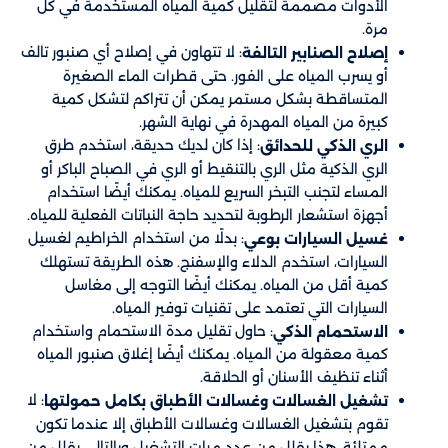
الأدوات مصممة لتقليل كمية المياه المستخدمة في كل
مرة.
: لا تتهاون في إصلاح أي صنبور تالف
إصلاح الصنابير التالفة
أو يسرب المياه على الفور. حتى قطرات الماء الصغيرة
المتساقطة بشكل مستمر يمكن أن تتراكم لتشكل كمية
كبيرة من المياه المهدرة في نهاية الشهر.
: إذا كان لديك حديقة، استخدم طرق
الري الذكي للحدائق
الري الذكية مثل الري بالتنقيط أو الري في الصباح الباكر أو
المساء لتجنب التبخر السريع للمياه. يمكنك أيضًا استخدام
أجهزة استشعار الرطوبة لتحديد حاجة النباتات الفعلية للمياه.
: بدلًا من استخدام الخراطيم لغسيل
غسيل السيارات بوعي
السيارات، استخدم الدلاء والإسفنج. هذه الطريقة تستهلك
كمية أقل من المياه. يمكنك أيضًا التوجه إلى مغاسل
السيارات التي تعتمد على تقنيات توفير المياه.
: حاول تقليل مدة الاستحمام واستخدام
الاستحمام الذكي
كمية معقولة من المياه. يمكنك أيضًا إغلاق صنبور المياه
أثناء تنظيف الأسنان أو الحلاقة.
: لا
تشغيل الغسالات وغسالات الأطباق بكامل حمولتها
تقوم بتشغيل الغسالات وغسالات الأطباق إلا عندما تكون
ممتلئة. هذا يقلل من عدد مرات التشغيل وبالتالي يقلل من