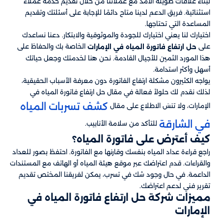
لبناء علاقات طويلة الأمد مع عملائنا من خلال تقديم خدمة عملاء
استثنائية. فريق الدعم لدينا متاح دائمًا للإجابة على أسئلتك وتقديم
المساعدة التي تحتاجها.
اختيارك لنا يعني اختيارك للجودة والموثوقية والابتكار. دعنا نساعدك
على
الخاصة بك والحفاظ على
حل ارتفاع فاتورة المياه في الإمارات
هذا المورد الثمين للأجيال القادمة. نحن هنا لخدمتك وجعل حياتك
أسهل وأكثر استدامة.
يواجه الكثيرون مشكلة ارتفاع الفاتورة دون معرفة الأسباب الحقيقية،
لذلك نقدم لك حلولاً فعالة في مقال حل ارتفاع فاتورة المياه في
كشف تسربات المياه
الإمارات، ولا تنسَ الاطلاع على مقال
في الشارقة
للتأكد من سلامة الأنابيب.
كيف أعترض على فاتورة المياه؟
راجع قراءة عداد المياه بنفسك وقارنها مع الفاتورة. احتفظ بصور للعداد
والقراءات. قدم اعتراضك عبر موقع هيئة المياه أو الهاتف مع المستندات
الداعمة. في حال وجود شك في تسرب، يمكن لفريقنا المختص تقديم
تقرير فني لدعم اعتراضك.
مميزات شركة حل ارتفاع فاتورة المياه في
الإمارات