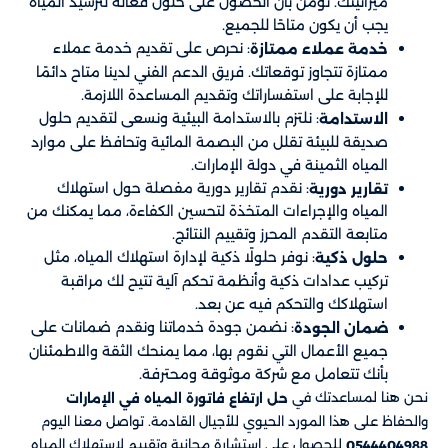
ميزانيتك. نؤمن بأن الحصول على حلول فعالة لترشيد المياه
يجب أن يكون متاحًا للجميع.
: نحرص على تقديم خدمة عملاء
خدمة عملاء ممتازة
ممتازة تتجاوز توقعاتك. فريق الدعم الفني لدينا متاح دائمًا
للإجابة على استفساراتك وتقديم المساعدة اللازمة.
: نلتزم بالاستدامة البيئية ونسعى لتقديم حلول
الاستدامة
صديقة للبيئة تقلل من البصمة المائية وتحافظ على موارد
المياه الثمينة في دولة الإمارات.
: نقدم تقارير دورية مفصلة حول استهلاك
تقارير دورية
المياه والإجراءات المتخذة لتحسين الكفاءة، مما يمكنك من
متابعة التقدم المحرز وتقييم النتائج.
: نوفر حلولًا ذكية لإدارة استهلاك المياه، مثل
حلول ذكية
تركيب عدادات ذكية وأنظمة تحكم آلية تتيح لك مراقبة
استهلاكك والتحكم فيه عن بعد.
: نضمن جودة خدماتنا ونقدم ضمانات على
ضمان الجودة
جميع الأعمال التي نقوم بها، مما يمنحك الثقة والاطمئنان
بأنك تتعامل مع شركة موثوقة ومحترفة.
نحن هنا لمساعدتك في
حل ارتفاع فاتورة المياه في الإمارات
والحفاظ على هذا المورد الحيوي للأجيال القادمة. تواصل معنا اليوم
للحصول على استشارة مجانية وتقييم لاستهلاك المياه
0544404988