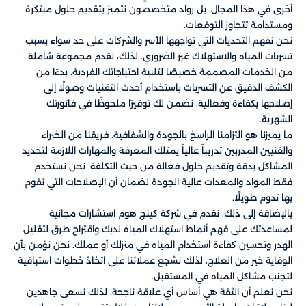
أخرى في هذا المجال، بل رواد متخصصون نتميز بتقديم حلول مبتكرة
ومستدامة تتجاوز التوقعات.
نحن نفهم التحديات التي تواجهها الأسر والشركات على حد سواء بسبب
تسربات المياه والاستهلاك غير الضروري. لذلك، نقدم مجموعة شاملة
من الخدمات المصممة خصيصًا لتلبية احتياجاتك الفردية. بدءًا من
الكشف الدقيق عن التسربات باستخدام أحدث التقنيات وصولًا إلى
إصلاحها بكفاءة وفعالية، نضمن لك توفيرًا ملحوظًا في فاتورتك
الشهرية.
ما يميزنا هو التزامنا الراسخ بالجودة والشفافية. فريقنا من الخبراء
والفنيين المدربين تدريباً عالياً يمتلك المعرفة والمهارات اللازمة لتحديد
المشاكل بدقة وتقديم حلول فعالة من حيث التكلفة. نحن نستخدم
فقط المواد والمعدات عالية الجودة لضمان أن الإصلاحات التي نقوم
بها تدوم طويلًا.
بالإضافة إلى ذلك، نقدم في شركة كينج هوم استشارات مجانية
لمساعدتك على فهم أنماط استهلاك المياه لديك واقتراح طرق لتقليل
الهدر وتحسين كفاءة استخدام المياه في منزلك أو عملك. نحن نؤمن بأن
الوقاية خير من العلاج، لذلك نشجع عملائنا على اتخاذ خطوات استباقية
لتجنب مشاكل المياه في المستقبل.
نحن نعلم أن الثقة هي أساس أي علاقة ناجحة، لذلك نسعى جاهدين