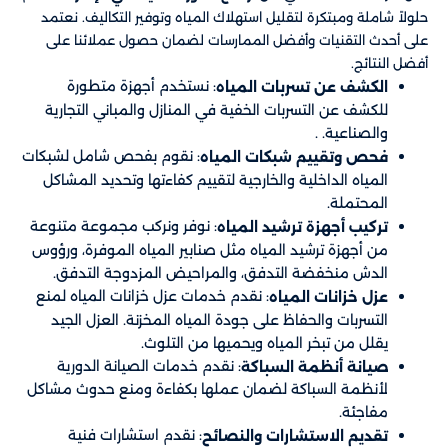
حلولاً شاملة ومبتكرة لتقليل استهلاك المياه وتوفير التكاليف. نعتمد
على أحدث التقنيات وأفضل الممارسات لضمان حصول عملائنا على
أفضل النتائج.
: نستخدم أجهزة متطورة
الكشف عن تسربات المياه
للكشف عن التسربات الخفية في المنازل والمباني التجارية
والصناعية. .
: نقوم بفحص شامل لشبكات
فحص وتقييم شبكات المياه
المياه الداخلية والخارجية لتقييم كفاءتها وتحديد المشاكل
المحتملة.
: نوفر ونركب مجموعة متنوعة
تركيب أجهزة ترشيد المياه
من أجهزة ترشيد المياه مثل صنابير المياه الموفرة، ورؤوس
الدش منخفضة التدفق، والمراحيض المزدوجة التدفق.
: نقدم خدمات عزل خزانات المياه لمنع
عزل خزانات المياه
التسربات والحفاظ على جودة المياه المخزنة. العزل الجيد
يقلل من تبخر المياه ويحميها من التلوث.
: نقدم خدمات الصيانة الدورية
صيانة أنظمة السباكة
لأنظمة السباكة لضمان عملها بكفاءة ومنع حدوث مشاكل
مفاجئة.
: نقدم استشارات فنية
تقديم الاستشارات والنصائح