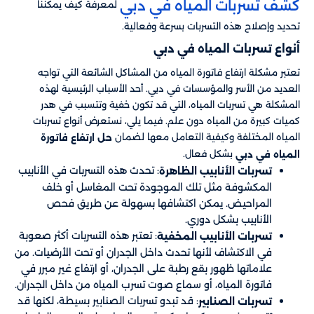
كشف تسربات المياه في دبي
لمعرفة كيف يمكننا
تحديد وإصلاح هذه التسربات بسرعة وفعالية.
أنواع تسربات المياه في دبي
تعتبر مشكلة ارتفاع فاتورة المياه من المشاكل الشائعة التي تواجه
العديد من الأسر والمؤسسات في دبي. أحد الأسباب الرئيسية لهذه
المشكلة هي تسربات المياه، التي قد تكون خفية وتتسبب في هدر
كميات كبيرة من المياه دون علم. فيما يلي، نستعرض أنواع تسربات
المياه المختلفة وكيفية التعامل معها لضمان
حل ارتفاع فاتورة
بشكل فعال.
المياه في دبي
: تحدث هذه التسربات في الأنابيب
تسربات الأنابيب الظاهرة
المكشوفة مثل تلك الموجودة تحت المغاسل أو خلف
المراحيض. يمكن اكتشافها بسهولة عن طريق فحص
الأنابيب بشكل دوري.
: تعتبر هذه التسربات أكثر صعوبة
تسربات الأنابيب المخفية
في الاكتشاف لأنها تحدث داخل الجدران أو تحت الأرضيات. من
علاماتها ظهور بقع رطبة على الجدران، أو ارتفاع غير مبرر في
فاتورة المياه، أو سماع صوت تسرب المياه من داخل الجدران.
: قد تبدو تسربات الصنابير بسيطة، لكنها قد
تسربات الصنابير