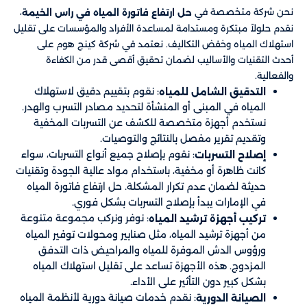
نحن شركة متخصصة في
،
حل ارتفاع فاتورة المياه في راس الخيمة
نقدم حلولاً مبتكرة ومستدامة لمساعدة الأفراد والمؤسسات على تقليل
استهلاك المياه وخفض التكاليف. نعتمد في شركة كينج هوم على
أحدث التقنيات والأساليب لضمان تحقيق أقصى قدر من الكفاءة
والفعالية.
: نقوم بتقييم دقيق لاستهلاك
التدقيق الشامل للمياه
المياه في المبنى أو المنشأة لتحديد مصادر التسرب والهدر.
نستخدم أجهزة متخصصة للكشف عن التسربات المخفية
وتقديم تقرير مفصل بالنتائج والتوصيات.
: نقوم بإصلاح جميع أنواع التسربات، سواء
إصلاح التسربات
كانت ظاهرة أو مخفية، باستخدام مواد عالية الجودة وتقنيات
حديثة لضمان عدم تكرار المشكلة. حل ارتفاع فاتورة المياه
في الإمارات يبدأ بإصلاح التسربات بشكل فوري.
: نوفر ونركب مجموعة متنوعة
تركيب أجهزة ترشيد المياه
من أجهزة ترشيد المياه، مثل صنابير ومحولات توفير المياه
ورؤوس الدش الموفرة للمياه والمراحيض ذات التدفق
المزدوج. هذه الأجهزة تساعد على تقليل استهلاك المياه
بشكل كبير دون التأثير على الأداء.
: نقدم خدمات صيانة دورية لأنظمة المياه
الصيانة الدورية