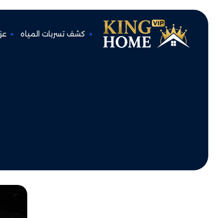
كشف تسربات المياه
عز