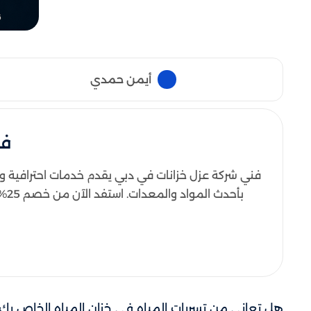
أيمن حمدي
فن
فني شركة عزل خزانات في دبي يقدم خدمات احترافية وعال
بأحدث المواد والمعدات. استفد الآن من خصم 25% عند التواصل على الرقم 0544404988 لضمان صيانة فعّالة وحماية مثالية لخزاناتك بأسعار مناسبة وخدمة سريعة.
هل تعاني من تسربات المياه في خزان المياه الخاص بك