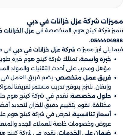
مميزات شركة عزل خزانات في دبي
تتميز شركة كينج هوم، المتخصصة في
عزل الخزانات 
.
0544404988
فيما يلي أبرز مميزات
في مجا
شركة عزل خزانات في دبي
: تمتلك شركة كينج هوم خبرة طويل
خبرة واسعة
مؤهل ومدرب على أحدث التقنيات والمواد الم
: يضم فريق العمل في ش
فريق عمل متخصص
وإتقان. نلتزم بتوفير تدريب مستمر لفريقنا لمو
: نقدم في شركة كينج هوم حلو
حلول مخصصة
مختلفة. نقوم بتقييم دقيق للخزان لتحديد أفض
: نحرص في شركة كينج هوم على
أسعار تنافسية
عروض وخصومات خاصة للعملاء الجدد والمتعاق
: نقدم في شركة كينج هوم
ضمان على الخدمات