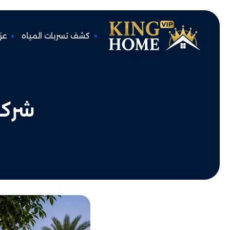
كشف تسربات المياه
عز
شركة