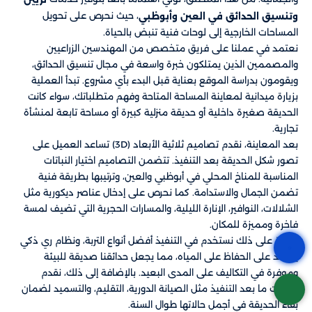
، حيث نحرص على تحويل
وتنسيق الحدائق في العين وأبوظبي
المساحات الخارجية إلى لوحات فنية تنبض بالحياة.
نعتمد في عملنا على فريق متخصص من المهندسين الزراعيين
والمصممين الذين يمتلكون خبرة واسعة في مجال تنسيق الحدائق،
ويقومون بدراسة الموقع بعناية قبل البدء بأي مشروع. تبدأ العملية
بزيارة ميدانية لمعاينة المساحة المتاحة وفهم متطلباتك، سواء كانت
الحديقة صغيرة داخلية أو حديقة منزلية كبيرة أو مساحة تابعة لمنشأة
تجارية.
بعد المعاينة، نقدم تصاميم ثلاثية الأبعاد (3D) تساعد العميل على
تصور شكل الحديقة بعد التنفيذ. تتضمن التصاميم اختيار النباتات
المناسبة للمناخ المحلي في أبوظبي والعين، وترتيبها بطريقة فنية
تضمن الجمال والاستدامة. كما نحرص على إدخال عناصر ديكورية مثل
الشلالات، النوافير، الإنارة الليلية، والمسارات الحجرية التي تضيف لمسة
فاخرة ومميزة للمكان.
علاوة على ذلك نستخدم في التنفيذ أفضل أنواع التربة، ونظام ري ذكي
يساعد على الحفاظ على المياه، مما يجعل حدائقنا صديقة للبيئة
وموفرة في التكاليف على المدى البعيد. بالإضافة إلى ذلك، نقدم
خدمات ما بعد التنفيذ مثل الصيانة الدورية، التقليم، والتسميد لضمان
بقاء الحديقة في أجمل حالاتها طوال السنة.