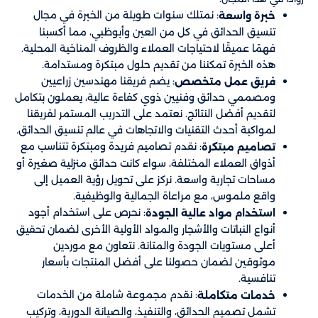
: نمتلك سنوات طويلة من الخبرة في مجال
خبرة واسعة
تنسيق الحدائق في كل من العين وأبوظبي، مما أكسبنا
فهمًا عميقًا لاحتياجات العملاء والظروف المناخية المحلية.
هذه الخبرة تمكننا من تقديم حلول مبتكرة ومستدامة.
: يضم فريقنا مهندسين زراعيين
فريق عمل متخصص
ومصممي حدائق وفنيين ذوي كفاءة عالية، يعملون بتكامل
لتقديم أفضل النتائج. نعتمد على التدريب المستمر لفريقنا
لمواكبة أحدث التقنيات والاتجاهات في عالم تنسيق الحدائق.
: نقدم تصاميم فريدة ومبتكرة تتناسب مع
تصاميم مبتكرة
أذواق العملاء المختلفة، سواء كانت حدائق منزلية صغيرة أو
مساحات تجارية واسعة. نركز على تحويل رؤية العميل إلى
واقع ملموس، مع مراعاة الجمالية والوظيفية.
: نحرص على استخدام أجود
استخدام مواد عالية الجودة
أنواع النباتات والأشجار والمواد الأولية الأخرى لضمان تحقيق
أعلى مستويات الجودة والمتانة. نتعاون مع موردين
موثوقين لضمان حصولنا على أفضل المنتجات بأسعار
تنافسية.
: نقدم مجموعة شاملة من الخدمات
خدمات متكاملة
تشمل تصميم الحدائق، والتنفيذ، والصيانة الدورية، وتركيب