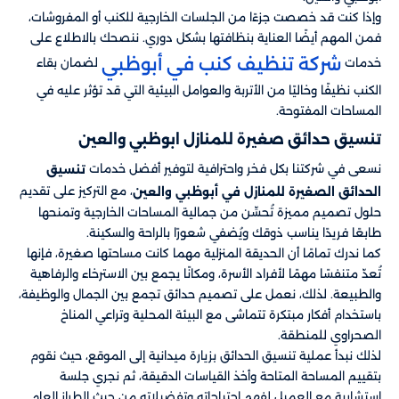
وإذا كنت قد خصصت جزءًا من الجلسات الخارجية للكنب أو المفروشات،
فمن المهم أيضًا العناية بنظافتها بشكل دوري. ننصحك بالاطلاع على
شركة تنظيف كنب في أبوظبي
خدمات
لضمان بقاء
الكنب نظيفًا وخاليًا من الأتربة والعوامل البيئية التي قد تؤثر عليه في
المساحات المفتوحة.
تنسيق حدائق صغيرة للمنازل​ ابوظبي والعين
نسعى في شركتنا بكل فخر واحترافية لتوفير أفضل خدمات
تنسيق
، مع التركيز على تقديم
الحدائق الصغيرة للمنازل في أبوظبي والعين
حلول تصميم مميزة تُحسِّن من جمالية المساحات الخارجية وتمنحها
طابعًا فريدًا يناسب ذوقك ويُضفي شعورًا بالراحة والسكينة.
كما ندرك تمامًا أن الحديقة المنزلية مهما كانت مساحتها صغيرة، فإنها
تُعدّ متنفسًا مهمًا لأفراد الأسرة، ومكانًا يجمع بين الاسترخاء والرفاهية
والطبيعة. لذلك، نعمل على تصميم حدائق تجمع بين الجمال والوظيفة،
باستخدام أفكار مبتكرة تتماشى مع البيئة المحلية وتراعي المناخ
الصحراوي للمنطقة.
لذلك نبدأ عملية تنسيق الحدائق بزيارة ميدانية إلى الموقع، حيث نقوم
بتقييم المساحة المتاحة وأخذ القياسات الدقيقة، ثم نجري جلسة
استشارية مع العميل لفهم احتياجاته وتفضيلاته من حيث الطراز العام