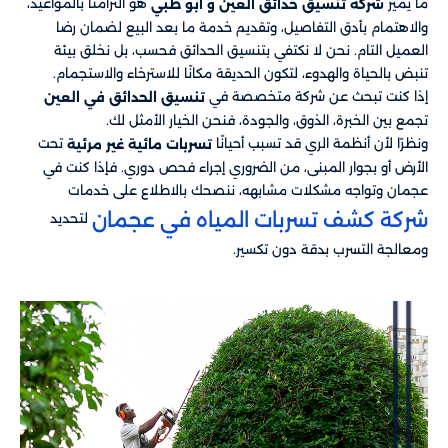
ما يميز
​​ هو التزامنا بالمواعيد،
شركة تنسيق حدائق العين و أبو ظبي
والاهتمام بأدق التفاصيل، وتقديم خدمة ما بعد البيع لضمان رضا
العميل التام. نحن لا نكتفي بتنسيق الحدائق فحسب، بل نخلق بيئة
تنبض بالحياة والهدوء، لتكون الحديقة مكانًا للاسترخاء والاستجمام.
إذا كنت تبحث عن شركة متخصصة في
تنسيق الحدائق في العين
تجمع بين الخبرة، الذوق، والجودة، فنحن الخيار الأمثل لك.
ونظرًا لأن أنظمة الري قد تسبب أحيانًا
تحت
تسربات مائية غير مرئية
الأرض أو بجوار المبنى، من الضروري إجراء فحص دوري. فإذا كنت في
عجمان وتواجه مشكلات مشابهه، ننصحك بالاطلاع على خدمات
شركة كشف تسربات المياه في عجمان
لتحديد
ومعالجة التسرب بدقة دون تكسير.