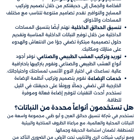
الفخامة والجمال إلى حديقتكم من خلال تصميم وتركيب
المسابح والنوافير. نقدم تصاميم متنوعة تتناسب مع مختلف
المساحات والأذواق.
: نهتم أيضًا بتنسيق المساحات
تنسيق الحدائق الداخلية
الداخلية من خلال توفير النباتات الداخلية المناسبة وتقديم
حلول تصميمية مبتكرة تضفي جوًا من الانتعاش والهدوء
على منازلك ومكاتبك.
: نوفر أجود
توريد وتركيب العشب الطبيعي والصناعي
أنواع العشب الطبيعي والصناعي ونقوم بتركيبها باحترافية
عالية. نساعدك في اختيار النوع الأنسب لمساحتك واحتياجاتك.
: نقوم بتصميم وتركيب أنظمة الإضاءة
خدمات الإضاءة
الخارجية التي تضفي جمالًا ورونقًا على حديقتك في الليل.
نستخدم أحدث التقنيات لتوفير إضاءة فعالة وموفرة
للطاقة.
هل تستخدمون أنواعاً محددة من النباتات؟
نستخدم في شركة تنسيق حدائق العين و أبو ظبي​​ مجموعة واسعة من
النباتات المحلية والعالمية، مع مراعاة الظروف المناخية والبيئية
للمنطقة، لضمان استدامة الحديقة وجمالها.
ومع تركيب شبكات الري والأنابيب تحت الأرض، من الضروري التأكد من