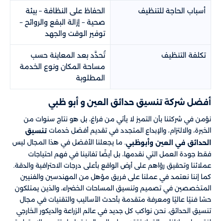
أسباب الحاجة للتنظيف
الحفاظ على النظافة – بيئة
صحية – إزالة البقع والروائح –
توفير الوقت والجهد
تكلفة التنظيف
تُحدَّد بعد المعاينة حسب
مساحة المكان ونوع الخدمة
المطلوبة
أفضل شركة تنسيق حدائق العين و أبو ظبي​​
نؤمن في شركتنا بأن التميز لا يأتي من فراغ، بل هو نتاج سنوات من
الخبرة، والالتزام، والإبداع المتجدد في تقديم أفضل خدمات
تنسيق
. ما يجعلنا الأفضل في هذا المجال ليس
الحدائق في العين وأبوظبي
فقط جودة العمل التي نقدمها، بل أيضًا تفانينا في فهم احتياجات
عملائنا وتحقيق رؤاهم على أرض الواقع بأعلى درجات الاحترافية والدقة.
كما إننا نعتمد في عملنا على فريق مؤهل من المهندسين والفنيين
المتخصصين في تصميم وتنسيق المساحات الخضراء، والذين يمتلكون
حسًا فنيًا عاليًا ومعرفة متقدمة بأحدث الأساليب والتقنيات في مجال
تنسيق الحدائق. نحن نواكب كل جديد في عالم الزراعة والديكور الخارجي