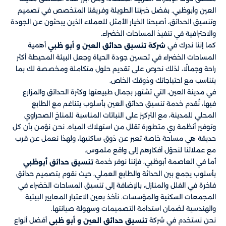
العين وأبوظبي. بفضل خبرتنا الطويلة وفريقنا المتخصص في تصميم
وتنسيق الحدائق، أصبحنا الخيار الأمثل للعملاء الذين يبحثون عن الجودة
والاحترافية في تنفيذ المساحات الخضراء.
كما إننا ندرك في
​​ أهمية
شركة تنسيق حدائق العين و أبو ظبي
المساحات الخضراء في تحسين جودة الحياة وجعل البيئة المحيطة أكثر
راحة وجمالًا، لذلك نحرص على تقديم حلول متكاملة ومخصصة لك بما
يتناسب مع احتياجاتك وذوقك الخاص.
في مدينة العين، التي تشتهر بجمال طبيعتها وكثرة الحدائق والمزارع
فيها، نُقدم خدمة تنسيق حدائق العين بأسلوب يتناغم مع الطابع
المحلي للمدينة، مع التركيز على النباتات المناسبة للمناخ الصحراوي
وتوفير أنظمة ري متطورة تقلل من استهلاك المياه. نحن نؤمن بأن كل
حديقة هي مساحة خاصة تعبر عن ذوق ساكنيها، ولهذا نعمل عن قرب
مع عملائنا لنحوّل أفكارهم إلى واقع ملموس.
أما في العاصمة أبوظبي، فإننا نوفر خدمة
تنسيق حدائق أبوظبي
بأسلوب يجمع بين الحداثة والطابع العملي، حيث نقوم بتصميم حدائق
فاخرة في الفلل والمنازل، بالإضافة إلى تنسيق المساحات الخضراء في
المجمعات السكنية والمؤسسات. نأخذ بعين الاعتبار المعايير البيئية
والهندسية لضمان استدامة التصميمات وسهولة صيانتها.
نحن نستخدم في شركة
​​ أفضل أنواع
تنسيق حدائق العين و أبو ظبي