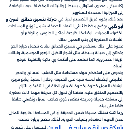
(كلاسيكي، عصري، استوائي، بسيط…) والنباتات المفضلة لديه، بالإضافة
إلى الميزانية المحددة للمشروع.
بعد ذلك، يقوم فريق التصميم لدينا في
شركة تنسيق حدائق العين و
​ بوضع مخطط ثلاثي الأبعاد للحديقة، يشمل توزيع المساحات
أبو ظبي​
الخضراء، الممرات، الإضاءة الخارجية، أماكن الجلوس، والنوافير أو
الشلالات الصغيرة إن رغب العميل بذلك.
علاوة على ذلك نستخدم في تنسيق الحدائق نباتات تتحمل حرارة الجو
وتحتاج إلى صيانة بسيطة، مثل أشجار النخيل، الزهور الموسمية، ونباتات
الزينة الصحراوية. كما نعتمد على أنظمة ري ذكية بالتنقيط لتوفير
المياه.
ونحرص على استخدام مواد مستدامة مثل الخشب المعالج والحجر
الطبيعي لإضفاء لمسة فنية على الحديقة. وخلال التنفيذ، يتابع فريق
الإشراف العمل خطوة بخطوة لضمان الدقة في التنفيذ والالتزام
بالتصميم المتفق عليه. هدفنا أن نحول كل حديقة مهما كانت صغيرة
إلى مساحة جميلة ومريحة تعكس ذوق صاحب المنزل وتُضفي طابعًا
خاصًا على بيته.
وإذا كنت تمتلك
،
مسبحًا ضمن الحديقة أو في المساحة الخارجية للمنزل
فمن المهم الاهتمام بصيانته الدورية. لذلك، ننصح بزيارة صفحة
شركة صيانة مسابح في العين
للحصول على خدمات