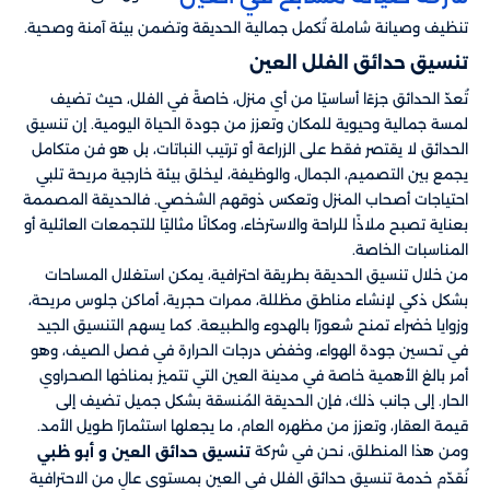
تنظيف وصيانة شاملة تُكمل جمالية الحديقة وتضمن بيئة آمنة وصحية.
تنسيق حدائق الفلل العين
تُعدّ الحدائق جزءًا أساسيًا من أي منزل، خاصةً في الفلل، حيث تضيف
لمسة جمالية وحيوية للمكان وتعزز من جودة الحياة اليومية. إن تنسيق
الحدائق لا يقتصر فقط على الزراعة أو ترتيب النباتات، بل هو فن متكامل
يجمع بين التصميم، الجمال، والوظيفة، ليخلق بيئة خارجية مريحة تلبي
احتياجات أصحاب المنزل وتعكس ذوقهم الشخصي. فالحديقة المصممة
بعناية تصبح ملاذًا للراحة والاسترخاء، ومكانًا مثاليًا للتجمعات العائلية أو
المناسبات الخاصة.
من خلال تنسيق الحديقة بطريقة احترافية، يمكن استغلال المساحات
بشكل ذكي لإنشاء مناطق مظللة، ممرات حجرية، أماكن جلوس مريحة،
وزوايا خضراء تمنح شعورًا بالهدوء والطبيعة. كما يسهم التنسيق الجيد
في تحسين جودة الهواء، وخفض درجات الحرارة في فصل الصيف، وهو
أمر بالغ الأهمية خاصة في مدينة العين التي تتميز بمناخها الصحراوي
الحار. إلى جانب ذلك، فإن الحديقة المُنسقة بشكل جميل تضيف إلى
قيمة العقار، وتعزز من مظهره العام، ما يجعلها استثمارًا طويل الأمد.
ومن هذا المنطلق، نحن في شركة
تنسيق حدائق العين و أبو ظبي
نُقدّم خدمة تنسيق حدائق الفلل في العين بمستوى عالٍ من الاحترافية