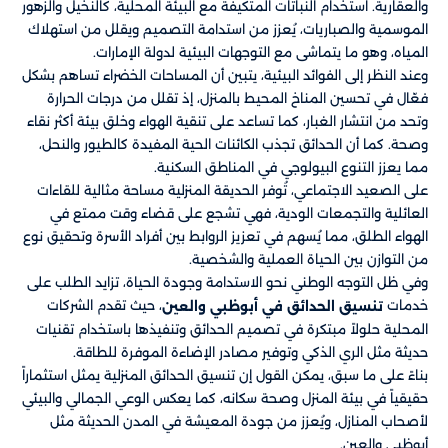
والعقارية. استخدام النباتات المتكيفة مع البيئة المحلية، كالنخيل والزهور
الموسمية والصباريات، يُعزز من استدامة التصميم ويقلل من استهلاك
المياه، وهو ما يتماشى مع التوجهات البيئية لدولة الإمارات.
وعند النظر إلى الفوائد البيئية، يتبين أن المساحات الخضراء تساهم بشكل
فعّال في تحسين المناخ المحيط بالمنزل، إذ تقلل من درجات الحرارة
وتحد من انتشار الغبار، كما تساعد على تنقية الهواء وخلق بيئة أكثر نقاء
وصحة. كما أن الحدائق تجذب الكائنات الحية المفيدة كالطيور والنحل،
مما يعزز التنوع البيولوجي في المناطق السكنية.
على الصعيد الاجتماعي، تُوفر الحديقة المنزلية مساحة مثالية للقاءات
العائلية والتجمعات الودية، فهي تشجع على قضاء وقت ممتع في
الهواء الطلق، مما يُسهم في تعزيز الروابط بين أفراد الأسرة وتحقيق نوع
من التوازن بين الحياة العملية والشخصية.
وفي ظل التوجه الوطني نحو الاستدامة وجودة الحياة، تزايد الطلب على
خدمات
، حيث تقدم الشركات
تنسيق الحدائق في أبوظبي والعين
المحلية حلولاً مبتكرة في تصميم الحدائق وتنفيذها باستخدام تقنيات
حديثة مثل الري الذكي وتوفير مصادر الإضاءة الموفرة للطاقة.
بناءً على ما سبق، يمكن القول إن تنسيق الحدائق المنزلية يمثل استثماراً
حقيقياً في بيئة المنزل وصحة سكانه، كما يعكس الوعي الجمالي والبيئي
لأصحاب المنازل، ويُعزز من جودة المعيشة في المدن الحديثة مثل
أبوظبي والعين.