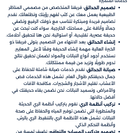
خدماتنا المتميزة
: فريقنا المتخصص من مصممي المناظر
تصميم الحدائق
الطبيعية يعمل معك عن كثب لفهم رؤيتك وتطلعاتك. نقدم
تصاميم فريدة ومبتكرة تتناسب مع ذوقك الرفيع وتضفي
جمالًا وأناقة على مساحتك الخارجية. سواء كنت تبحث عن
حديقة عصرية، تقليدية، أو استوائية، نحن هنا لتحقيق أحلامك.
: بعد الانتهاء من التصميم، يتولى فريقنا ذو
إنشاء الحدائق
الخبرة العالية مهمة إنشاء الحديقة وفقًا لأعلى المعايير.
نستخدم أجود أنواع النباتات والمواد لضمان تحقيق نتائج
تدوم طويلًا وتزيد من قيمة ممتلكاتك.
: نقدم خدمات صيانة شاملة للحفاظ على
صيانة الحدائق
جمال حديقتكم طوال العام. تشمل هذه الخدمات قص
الأعشاب، تقليم الأشجار والشجيرات، مكافحة الآفات
والأمراض، وتسميد النباتات. نحن نضمن بقاء حديقتك في
أفضل حالاتها.
: نقوم بتركيب أنظمة الري الحديثة
تركيب أنظمة الري
والمتطورة التي تضمن توفير المياه والحفاظ على صحة
النباتات. تشمل هذه الأنظمة الري بالتنقيط، الري بالرش،
وأنظمة التحكم الذكي.
: نضيف لمسة من
تصميم وتركيب المسابح والنوافير