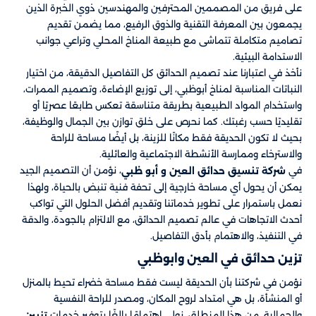
على فريق من المصممين المحترفين والمهندسين ذوي الخبرة الذين
يجمعون بين المعرفة التقنية والذوق الرفيع، مما يضمن تقديم
تصاميم متكاملة تتماشى مع طبيعة المناخ المحلي وتراعي جوانب
الاستدامة البيئية.
نأخذ في اعتبارنا عند تصميم الحدائق كل التفاصيل الدقيقة، من اختيار
النباتات المناسبة لمناخ أبوظبي، إلى توزيع الإضاءة، وتصميم الممرات،
واستخدام المواد الطبيعية بطريقة متناسقة تعكس طابعًا عصريًا أو
تقليديًا حسب رغبتك. كما نحرص على خلق توازن بين الجمال والوظيفة،
بحيث لا تكون الحديقة فقط مكانًا للزينة، بل أيضًا مساحة للراحة
والاسترخاء وممارسة الأنشطة الاجتماعية والعائلية.
في
​​، نؤمن أن التصميم الجيد
شركة تنسيق حدائق العين و أبو ظبي
يمكن أن يحول أي مساحة خارجية إلى تحفة فنية تنبض بالحياة، ولهذا
نعمل باستمرار على تطوير خدماتنا وتقديم أفضل الحلول التي تواكب
أحدث الاتجاهات في عالم تصميم الحدائق، مع الالتزام بالجودة، والدقة
في التنفيذ، والاهتمام بأدق التفاصيل.
تزين حدائق في العين وابوظبي
نؤمن في شركتنا بأن الحديقة ليست فقط مساحة خضراء تحيط بالمنزل
أو المنشأة، بل هي امتداد لروح المكان، ومصدر للراحة النفسية
والجمالية. من هذا المنطلق، نولي اهتمامًا بالغًا بتوفير خدمات
تزيين