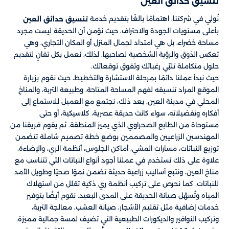
تنسيق حدائق العين​
نُولي في شركتنا، اهتمامًا بالغًا بتقديم خدمة
تنسيق حدائق العين
بأعلى مستويات الجودة والاحتراف، حيث نؤمن أن الحديقة ليست مجرد
مساحة خضراء، بل هي امتداد لجمال المنزل أو المكان التجاري، وهي
تعكس الذوق والرؤية الشخصية لصاحبها. لذلك، نعمل بكل تفانٍ لتقديم
حلول متكاملة تلبّي رغباتك وتفوق توقعاتك.
حيث نبدأ عملنا دائمًا بمرحلة الاستشارة والتخطيط، حيث نقوم بزيارة
الموقع المراد تنسيقه لفهم المساحة المتاحة، وطبيعة التربة، والمناخ
المحلي في مدينة العين. بعد ذلك، نجتمع مع العميل للاستماع إلى
أفكاره وتفضيلاته، سواء كانت حديقة عصرية، كلاسيكية، أو حتى
مستوحاة من الطابع الصحراوي الذي يميز المنطقة. ثم يقوم فريقنا من
المهندسين الزراعيين والمصممين بوضع خطة تصميم شاملة تتضمن
توزيع النباتات، مسارات المشي، أماكن الجلوس، أنظمة الري، والإضاءة.
علاوة على ذلك نستخدم في عملنا أجود أنواع النباتات التي تتناسب مع
مناخ العين، ونتبع أساليب زراعية حديثة تضمن نموًا صحيًا وطويل الأمد
للنباتات. كما نحرص على تركيب أنظمة ري ذكية تقلل من استهلاك
المياه وتُسهّل صيانة الحديقة على المدى البعيد. نقوم أيضًا بتوفير
خدمات إضافية مثل تقليم الأشجار، صيانة العشب، معالجة التربة،
وتركيب النوافير والديكورات الطبيعية التي تضيف لمسة جمالية مميزة.