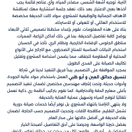
التربة، توجيه أشعة الشمس، مصادر المياه، وأي عناصر قائمة يجب
أخذها بعين الاعتبار. بعد ذلك، نعقد جلسة استشارية معك لمناقشة
الأهداف الجمالية والوظيفية للمشروع، سواء كانت الحديقة مخصصة
للاستخدام العائلي، أو للعرض، أو للاسترخاء.
بناءً على هذه المعلومات، نقوم بإعداد مخطط تصميمي ثلاثي الأبعاد
يوضح كافة تفاصيل الحديقة، بما في ذلك أماكن الزراعة، الممرات،
مناطق الجلوس، الإضاءة الخارجية، ونظام الري. نأخذ في الحسبان
استخدام النباتات المناسبة للمناخ الصحراوي، مع التركيز على الأنواع
المحلية أو المقاومة للجفاف، مما يضمن استدامة المشروع وتقليل
تكاليف الصيانة على المدى الطويل.
بمجرد الموافقة على التصميم، يبدأ فريق التنفيذ لدينا في شركة
​​ العمل باستخدام مواد عالية الجودة،
تنسيق حدائق العين و أبو ظبي
وأدوات حديثة، وتحت إشراف مهندسين مختصين لضمان تنفيذ التصميم
بأعلى معايير الدقة والاحترافية. كما نقوم بتركيب أنظمة ري ذكية تعمل
تلقائيًا لتوفير المياه وتسهيل عملية العناية بالحديقة.
ولا ينتهي التزامنا بانتهاء المشروع، بل نوفر أيضًا خدمات صيانة دورية
تشمل التقليم، مكافحة الآفات، وتحديث التصميم حسب الحاجة، لضمان
بقاء الحديقة في أفضل حالاتها على مدار العام.
بفضل خبرتنا الواسعة، وحرصنا على أدق التفاصيل، أصبحنا الخيار
المفضل في أبو ظبي والعين لكل من يبحث عن حدائق تعكس الذوق