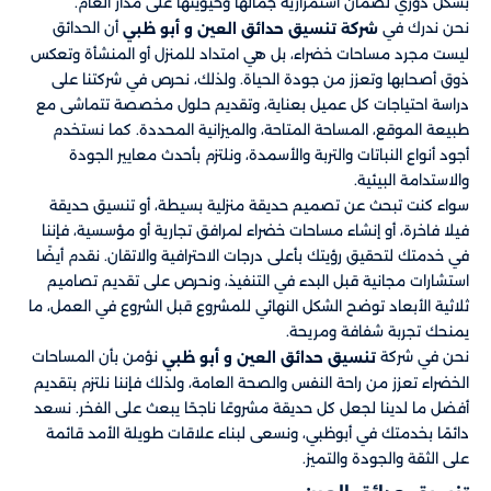
بشكل دوري لضمان استمرارية جمالها وحيويتها على مدار العام.
نحن ندرك في
​​ أن الحدائق
شركة تنسيق حدائق العين و أبو ظبي
ليست مجرد مساحات خضراء، بل هي امتداد للمنزل أو المنشأة وتعكس
ذوق أصحابها وتعزز من جودة الحياة. ولذلك، نحرص في شركتنا على
دراسة احتياجات كل عميل بعناية، وتقديم حلول مخصصة تتماشى مع
طبيعة الموقع، المساحة المتاحة، والميزانية المحددة. كما نستخدم
أجود أنواع النباتات والتربة والأسمدة، ونلتزم بأحدث معايير الجودة
والاستدامة البيئية.
سواء كنت تبحث عن تصميم حديقة منزلية بسيطة، أو تنسيق حديقة
فيلا فاخرة، أو إنشاء مساحات خضراء لمرافق تجارية أو مؤسسية، فإننا
في خدمتك لتحقيق رؤيتك بأعلى درجات الاحترافية والاتقان. نقدم أيضًا
استشارات مجانية قبل البدء في التنفيذ، ونحرص على تقديم تصاميم
ثلاثية الأبعاد توضح الشكل النهائي للمشروع قبل الشروع في العمل، ما
يمنحك تجربة شفافة ومريحة.
نحن في شركة
​​ نؤمن بأن المساحات
تنسيق حدائق العين و أبو ظبي
الخضراء تعزز من راحة النفس والصحة العامة، ولذلك فإننا نلتزم بتقديم
أفضل ما لدينا لجعل كل حديقة مشروعًا ناجحًا يبعث على الفخر. نسعد
دائمًا بخدمتك في أبوظبي، ونسعى لبناء علاقات طويلة الأمد قائمة
على الثقة والجودة والتميز.