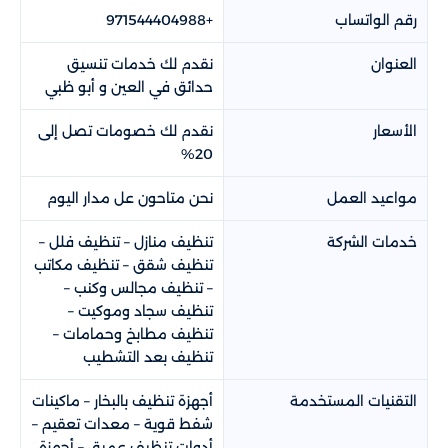
رقم الواتساب
+971544404988
العنوان
نقدم لك خدمات تنسيق
حدائق في العين و أبو ظبي​​
الأسعار
نقدم لك خصومات تصل إلى
20%
مواعيد العمل
نحن متاحون عل مدار اليوم
خدمات الشركة
تنظيف منازل – تنظيف فلل –
تنظيف شقق – تنظيف مكاتب
– تنظيف مجالس وكنب –
تنظيف سجاد وموكيت –
تنظيف مطابخ وحمامات –
تنظيف بعد التشطيب
التقنيات المستخدمة
أجهزة تنظيف بالبخار – ماكينات
شفط قوية – معدات تعقيم –
أدوات تنظيف عميق – أجهزة