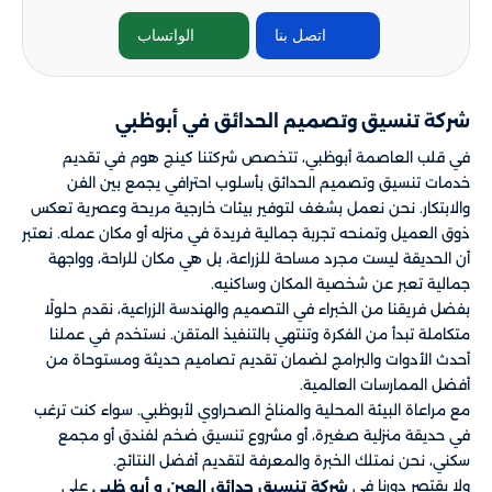
اتصل بنا
الواتساب
شركة تنسيق وتصميم الحدائق في أبوظبي
في قلب العاصمة أبوظبي، تتخصص شركتنا كينج هوم في تقديم
خدمات تنسيق وتصميم الحدائق بأسلوب احترافي يجمع بين الفن
والابتكار. نحن نعمل بشغف لتوفير بيئات خارجية مريحة وعصرية تعكس
ذوق العميل وتمنحه تجربة جمالية فريدة في منزله أو مكان عمله. نعتبر
أن الحديقة ليست مجرد مساحة للزراعة، بل هي مكان للراحة، وواجهة
جمالية تعبر عن شخصية المكان وساكنيه.
بفضل فريقنا من الخبراء في التصميم والهندسة الزراعية، نقدم حلولًا
متكاملة تبدأ من الفكرة وتنتهي بالتنفيذ المتقن. نستخدم في عملنا
أحدث الأدوات والبرامج لضمان تقديم تصاميم حديثة ومستوحاة من
أفضل الممارسات العالمية.
مع مراعاة البيئة المحلية والمناخ الصحراوي لأبوظبي. سواء كنت ترغب
في حديقة منزلية صغيرة، أو مشروع تنسيق ضخم لفندق أو مجمع
سكني، نحن نمتلك الخبرة والمعرفة لتقديم أفضل النتائج.
ولا يقتصر دورنا في
​​ على
شركة تنسيق حدائق العين و أبو ظبي