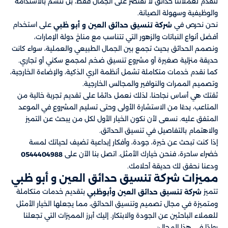
لنقدم لعملائنا حدائق لا تقتصر على الجمال فقط، بل تتسم بالاستدامة
والوظيفية وسهولة الصيانة.
نحن نحرص في
​​ على استخدام
شركة تنسيق حدائق العين و أبو ظبي
أفضل أنواع النباتات والزهور التي تتناسب مع مناخ دولة الإمارات،
ونصمم الحدائق بحيث تجمع بين الجمال الطبيعي والعملية، سواء كانت
حديقة منزلية صغيرة أو مشروع تنسيق ضخم لمجمع سكني أو تجاري.
كما نقدم خدمات متكاملة تشمل أنظمة الري الذكية، والإضاءة الخارجية،
وتصميم الممرات والنوافير والمجالس الخارجية.
ثقتك هي أساس نجاحنا، لذلك نعمل دائمًا على تقديم تجربة خالية من
المتاعب، بدءًا من الاستشارة الأولى وحتى تسليم المشروع في الموعد
المتفق عليه. نسعى لأن نكون الخيار الأول لكل من يبحث عن التميز
والاهتمام بالتفاصيل في تنسيق الحدائق.
إذا كنت تبحث عن خبرة، جودة، وأفكار إبداعية تضيف لحياتك لمسة
خضراء ساحرة، فنحن خيارك الأمثل. اتصل بنا الآن على
0544404988
ودعنا نحقق لك حديقة أحلامك.
مميزات شركة تنسيق حدائق العين و أبو ظبي​​
تتميز
بتقديم خدمات متكاملة
شركة تنسيق حدائق العين وأبوظبي
ومتميزة في مجال تصميم وتنسيق الحدائق، مما يجعلها الخيار الأمثل
للعملاء الباحثين عن الجودة والابتكار. إليك أبرز المميزات التي تجعلنا
روادًا في هذا المجال: