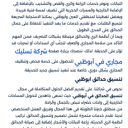
النباتات، ونوفر خدمات الزراعة والري والقص والتشذيب، بالإضافة إلى
الإضاءة الخارجية والممرات الحجرية التي تضيف لمسة فنية فريدة.
وبفضل تغطيتنا لمنطقتي العين وأبوظبي، يمكننا الاستجابة السريعة
لجميع الطلبات، مع تقديم خدمات ما بعد التنفيذ للحفاظ على جمال
الحدائق على المدى الطويل.
وبما أن أنظمة الري والحدائق مرتبطة بشبكات التصريف، فمن المهم
التأكد من سلامة المجاري والصرف لتجنّب أي انسدادات أو تسربات قد
شركة تسليك
تؤثر على الحديقة. لذلك، ننصحك بزيارة صفحة
مجاري في أبوظبي
للحصول على خدمة فحص وتنظيف
المجاري بشكل دوري، خاصة عند تنفيذ تنسيق جديد للحديقة.
تنسيق حدائق ابوظبي​
نحرص في شركتنا، على تقديم أفضل الحلول المتكاملة في مجال
، حيث نسعى جاهدين لتحويل المساحات
تنسيق الحدائق في أبوظبي
الخارجية إلى واحات خضراء تنبض بالجمال والراحة.
من منطلق خبرتنا الطويلة في هذا المجال وفريق العمل المتخصص
لدينا، نقدم خدمات متميزة تشمل تصميم وتنسيق الحدائق، تركيب
أنظمة الري الحديثة، زراعة النباتات والأشجار، إضافة إلى صيانة الحدائق