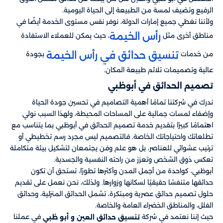
الرفيع وتضيف لمسة من الطبيعة إلى الحياة اليومية.
ولأننا نغطي جميع إمارات الدولة، نوفر نفس مستوى الخدمة أيضًا في
رأس الخيمة
مناطق أخرى مثل
، حيث يمكن للعملاء الاستفادة
تنسيق حدائق في رأس الخيمة
من خدمات
بجودة
عالية وتصميمات تلائم طبيعة المكان.
تصميم الحدائق في أبوظبي
ندرك في شركتنا تمامًا أهمية التصاميم في تحسين جودة الحياة
وإضفاء لمسات جمالية على المساحات المحيطة، ولهذا السبب نولي
اهتمامًا كبيرًا بتقديم خدمة تصميم الحدائق في أبوظبي بما يتناسب مع
تطلعاتك واحتياجاتك الخاصة. فالتصميم ليس مجرد رسم تخطيطي أو
ترتيب عشوائي للعناصر، بل هو علم وفن يجتمعان لتشكيل بيئة متكاملة
تعكس ذوق الشخص وتعزز من راحته النفسية والجسدية.
أبوظبي، كواحدة من أجمل المدن وأكثرها تطورًا، تستحق أن تكون
حدائقها متنفسًا حقيقيًا لسكانها وزوارها. ولذلك، نحن نعمل على تقديم
حلول تصميم حدائق عصرية ومبتكرة، تشمل الحدائق المنزلية، وحدائق
الفلل، والمناطق الخضراء العامة والخاصة.
حيث إننا نعتمد في شركة
​​ في عملنا
تنسيق حدائق العين و أبو ظبي